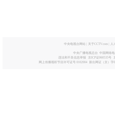
中央电视台网站
|
关于CCTV.com
|
人
中央广播电视总台 中国网络电
违法和不良信息举报
京ICP证060535号
网上传播视听节目许可证号 0102004
新出网证（京）字0