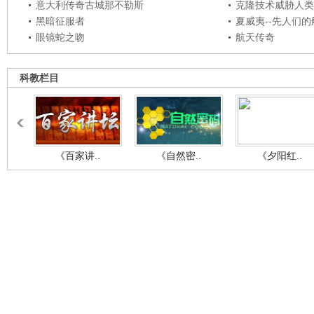
意大利传奇古城那不勒斯
克隆技术威胁人类
黑暗征服者
夏威夷--先人们
眼镜蛇之吻
航天传奇
科教栏目
《百家讲..
《自然密..
《夕阳红..