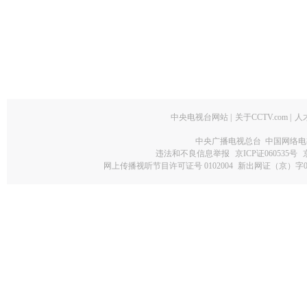
中央电视台网站
|
关于CCTV.com
|
人
中央广播电视总台 中国网络电
违法和不良信息举报
京ICP证060535号
网上传播视听节目许可证号 0102004
新出网证（京）字0