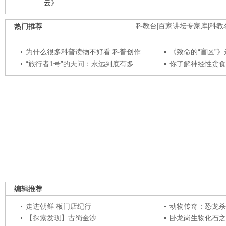
云》
热门推荐
科教台
|
百家讲坛专家库
|
科教
为什么很多科普读物不好看 科普创作...
《致命的“盲区”》远
“旅行者1号”的天问：永远到底有多...
你了解神经性贪食
编辑推荐
走进朝鲜 板门店纪行
动物传奇：恐龙杀
【探索发现】古蜀金沙
卧龙岗生物化石之