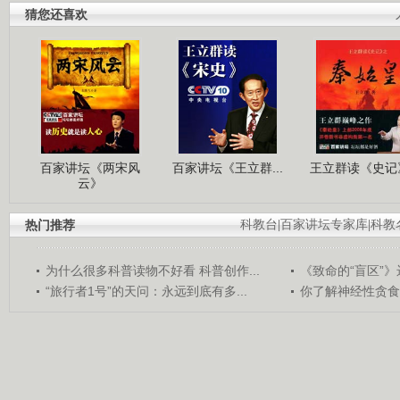
猜您还喜欢
百家讲坛《两宋风
百家讲坛《王立群...
王立群读《史记》
云》
热门推荐
科教台
|
百家讲坛专家库
|
科教
为什么很多科普读物不好看 科普创作...
《致命的“盲区”》远
“旅行者1号”的天问：永远到底有多...
你了解神经性贪食