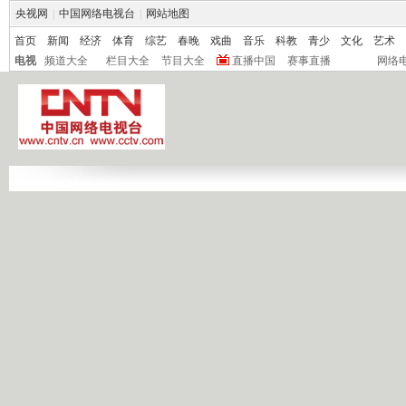
央视网
|
中国网络电视台
|
网站地图
首页
新闻
经济
体育
综艺
春晚
戏曲
音乐
科教
青少
文化
艺术
电视
频道大全
栏目大全
节目大全
直播中国
赛事直播
网络