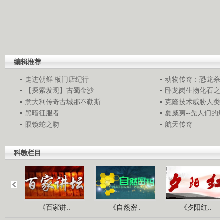
编辑推荐
走进朝鲜 板门店纪行
动物传奇：恐龙杀
【探索发现】古蜀金沙
卧龙岗生物化石之
意大利传奇古城那不勒斯
克隆技术威胁人类
黑暗征服者
夏威夷--先人们
眼镜蛇之吻
航天传奇
科教栏目
《百家讲..
《自然密..
《夕阳红..