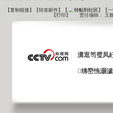
【
复制链接
】【
转发邮件
】
【
转帖到社区
】【一
【
打印
】
责任编辑： 王
瀵逛笉璧凤
绋嶅悗灏