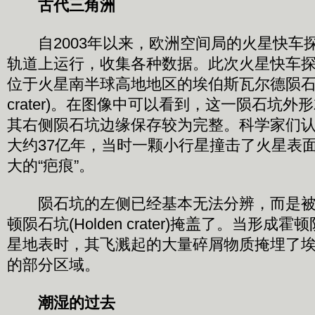
古代三角洲
自2003年以来，欧洲空间局的火星快车
轨道上运行，收集各种数据。此次火星快车
位于火星南半球高地地区的埃伯斯瓦尔德陨石坑(Eb
crater)。在图像中可以看到，这一陨石坑
其右侧陨石坑边缘保存较为完整。科学家们
大约37亿年，当时一颗小行星撞击了火星表
大的“疤痕”。
陨石坑的左侧已经基本无法分辨，而是被
顿陨石坑(Holden crater)掩盖了。当形
星地表时，其飞溅起的大量碎屑物质掩埋了
的部分区域。
潮湿的过去