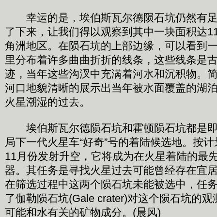
幸运的是，埃伯斯瓦尔德陨石坑仍然有足
了下来，让我们得以观察到其中一块面积达1
角洲地区。在陨石坑的上部边缘，可以看到
里分布着许多曲曲折折的线条，这些线条是
迹，当年这些沟汊中充满着河水和沉积物。
河口地貌清晰的展示出当年被水面覆盖的湖
火星潮湿的过去。
埃伯斯瓦尔德陨石坑和霍顿陨石坑都是即
局下一代火星车“好奇”号的着陆候选地。按
11月份发射升空，它将成为在火星着陆的最
器。其任务是寻找火星过去可能曾经存在宜
在筛选过程中这两个陨石坑未能被选中，任
了伽勒陨石坑(Gale crater)对这个陨石坑
可能和水有关的矿物成分。(晨风)