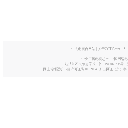
中央电视台网站
|
关于CCTV.com
|
人
中央广播电视总台 中国网络电
违法和不良信息举报
京ICP证060535号
网上传播视听节目许可证号 0102004
新出网证（京）字0