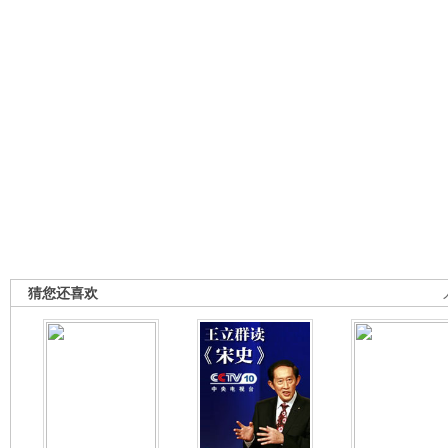
猜您还喜欢