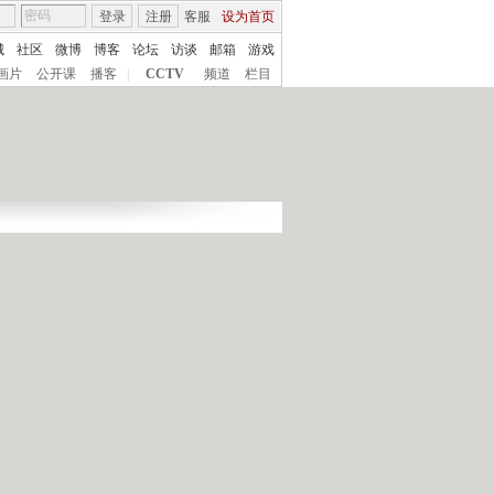
登录
注册
客服
设为首页
城
社区
微博
博客
论坛
访谈
邮箱
游戏
画片
公开课
播客
|
CCTV
频道
栏目