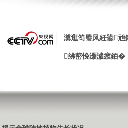
瀵逛笉璧凤紝鍙兘
绋嶅悗灏濊瘯銆�