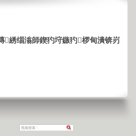
鏄綉缁滃師鍥犳垨鏃犳椤甸潰锛岃