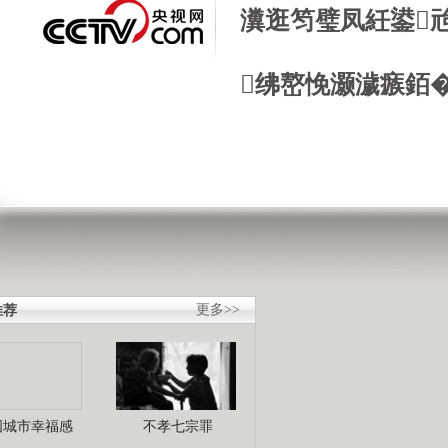
瀵逛笉璧凤紝鍙
绋嶅悗灏濊瘯銆
推荐
更多>>
国城市幸福感
不孝七宗罪