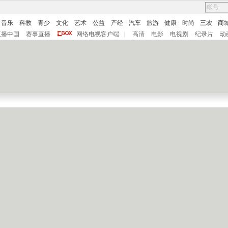
音乐
科教
青少
文化
艺术
公益
产经
汽车
旅游
健康
时尚
三农
商
直播中国
赛事直播
网络电视客户端
|
高清
电影
电视剧
纪录片
动