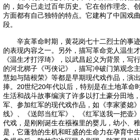
的，如今已走过百年历史。它在创作理念、
方面都有自己独特的特点。它建构了中国戏
段。
辛亥革命时期，黄花岗七十二烈士的事迹
的表现内容之一。另外，描写革命党人温生
《温生才打浮琦》，以武昌起义为背景，写
的河北梆子《丐侠记》，描写冲破门第观念
慧如与陆根荣》等都是早期现代戏作品，演
捧。20世纪20年代以后，特别是在土地革命
生活和战斗故事编演了许多以打土豪分田地
军、参加红军的现代戏作品，如《李家婆媳
线》、《送郎当红军》、《红军送我一把壶
代戏，是刚刚诞生在襁褓里的婴儿，幼小、
是，它蓬勃的生机和旺盛的生命力在孕育中