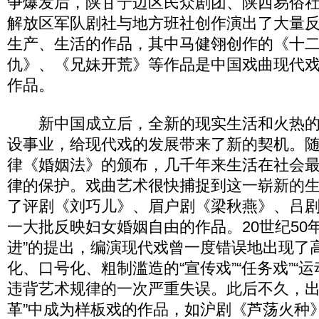
争爆发后，陕甘宁边区民众剧团、陕西易俗
解放区军队剧社与地方班社创作演出了大量
生产、生活的作品，其中马健翎创作的《十
仇》、《兄妹开荒》等作品是中国戏曲现代
作品。
新中国成立后，全新的现实生活和火热的
设事业，给现代戏的发展带来了新的契机。
律《婚姻法》的颁布，几千年来生活在社会
律的保护。戏曲艺术很快捕捉到这一崭新的
了评剧《刘巧儿》、眉户剧《梁秋燕》、吕
一大批反映妇女婚姻自由的作品。20世纪50
进”的提出，编演现代戏曾一度错误地出现了
化、口号化、粗制滥造的“宣传戏”“任务戏”“
违背艺术规律的一次严重失误。此后不久，出
革”中成为样板戏的作品，如沪剧《芦荡火种