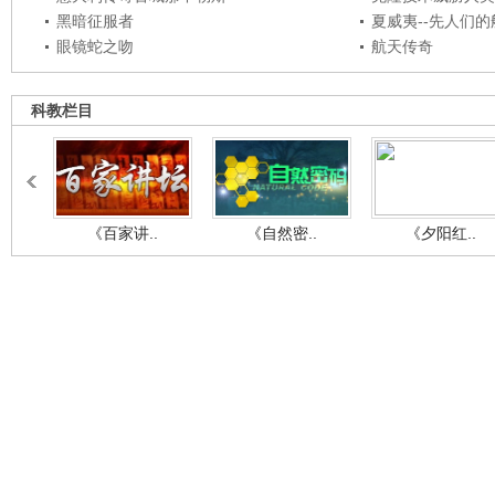
黑暗征服者
夏威夷--先人们
眼镜蛇之吻
航天传奇
科教栏目
《百家讲..
《自然密..
《夕阳红..