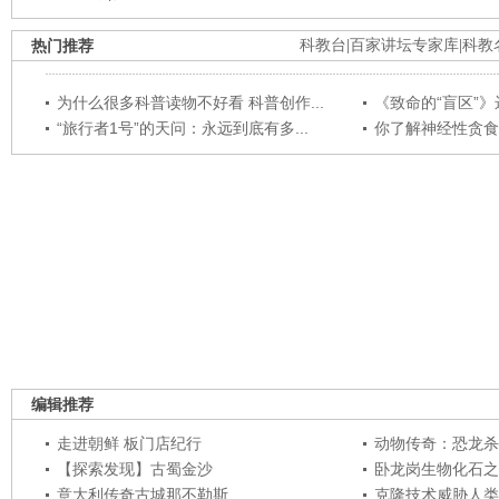
热门推荐
科教台
|
百家讲坛专家库
|
科教
为什么很多科普读物不好看 科普创作...
《致命的“盲区”》远
“旅行者1号”的天问：永远到底有多...
你了解神经性贪食
编辑推荐
走进朝鲜 板门店纪行
动物传奇：恐龙杀
【探索发现】古蜀金沙
卧龙岗生物化石之
意大利传奇古城那不勒斯
克隆技术威胁人类