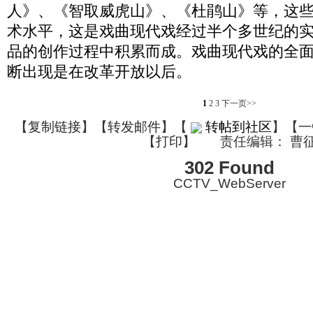
人》、《智取威虎山》、《杜鹃山》等，这
术水平，这是戏曲现代戏经过半个多世纪的
品的创作过程中积累而成。戏曲现代戏的全
断出现是在改革开放以后。
1
2
3
下一页>>
【
复制链接
】【
转发邮件
】
【
转帖到社区
】【一
【
打印
】
责任编辑： 曹
302 Found
CCTV_WebServer