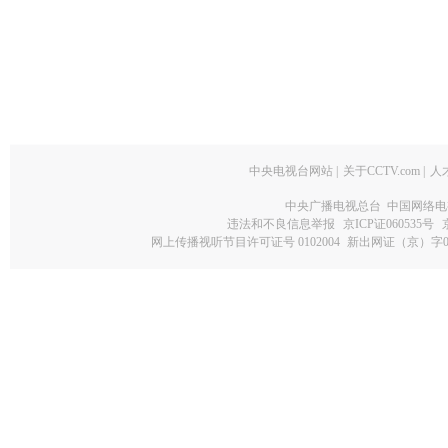
中央电视台网站
|
关于CCTV.com
|
人
中央广播电视总台 中国网络电
违法和不良信息举报
京ICP证060535号
网上传播视听节目许可证号 0102004
新出网证（京）字0