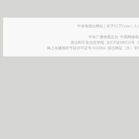
中央电视台网站
|
关于CCTV.com
|
人
中央广播电视总台 中国网络电
违法和不良信息举报
京ICP证060535号
网上传播视听节目许可证号 0102004
新出网证（京）字0