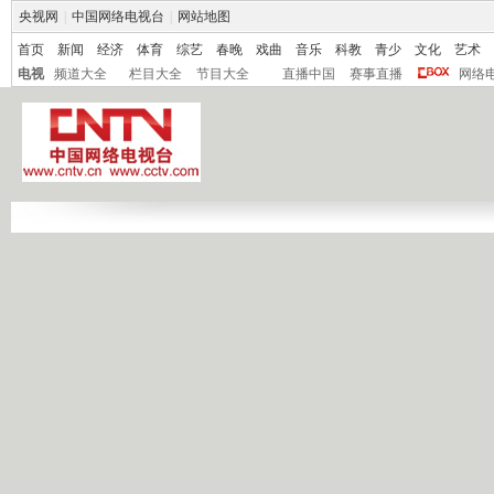
央视网
|
中国网络电视台
|
网站地图
首页
新闻
经济
体育
综艺
春晚
戏曲
音乐
科教
青少
文化
艺术
电视
频道大全
栏目大全
节目大全
直播中国
赛事直播
网络