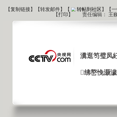
【
复制链接
】【
转发邮件
】
【
转帖到社区
】【一
【
打印
】
责任编辑： 王
瀵逛笉璧凤
绋嶅悗灏