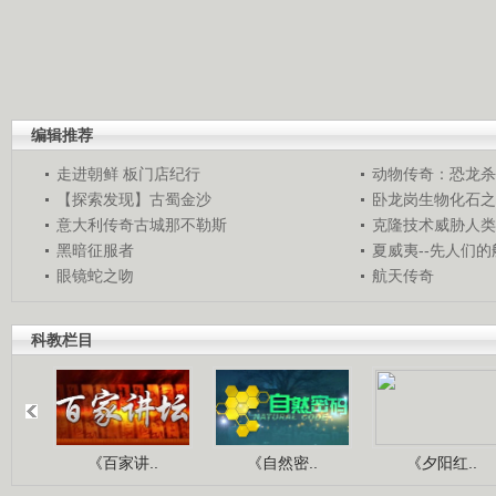
编辑推荐
走进朝鲜 板门店纪行
动物传奇：恐龙杀
【探索发现】古蜀金沙
卧龙岗生物化石之
意大利传奇古城那不勒斯
克隆技术威胁人类
黑暗征服者
夏威夷--先人们
眼镜蛇之吻
航天传奇
科教栏目
《百家讲..
《自然密..
《夕阳红..