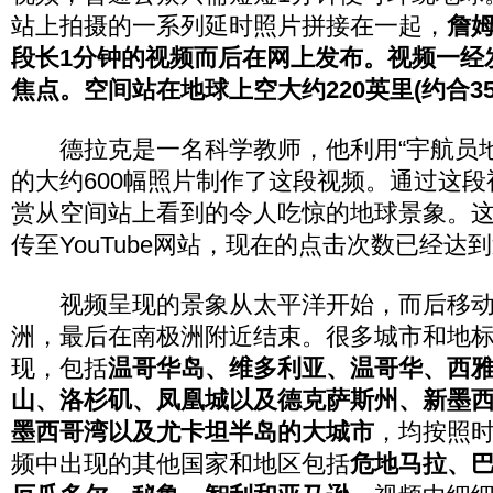
站上拍摄的一系列延时照片拼接在一起，
詹姆
段长1分钟的视频而后在网上发布。视频一经
焦点。空间站在地球上空大约220英里(约合3
德拉克是一名科学教师，他利用“宇航员地
的大约600幅照片制作了这段视频。通过这
赏从空间站上看到的令人吃惊的地球景象。这
传至YouTube网站，现在的点击次数已经达
视频呈现的景象从太平洋开始，而后移动
洲，最后在南极洲附近结束。很多城市和地
现，包括
温哥华岛、维多利亚、温哥华、西
山、洛杉矶、凤凰城以及德克萨斯州、新墨
墨西哥湾以及尤卡坦半岛的大城市
，均按照
频中出现的其他国家和地区包括
危地马拉、