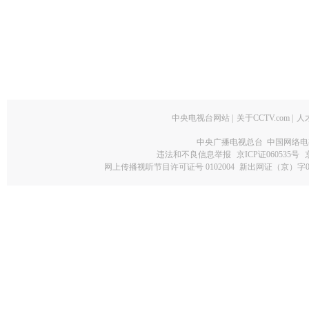
中央电视台网站
|
关于CCTV.com
|
人
中央广播电视总台 中国网络电
违法和不良信息举报
京ICP证060535号
网上传播视听节目许可证号 0102004
新出网证（京）字0