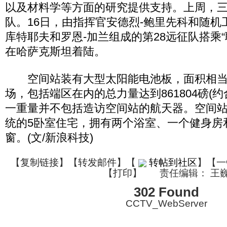
以及材料学等方面的研究提供支持。上周，三
队。16日，由指挥官安德烈-鲍里先科和随机
库特耶夫和罗恩-加兰组成的第28远征队搭乘“联
在哈萨克斯坦着陆。
空间站装有大型太阳能电池板，面积相当
场，包括端区在内的总力量达到861804磅(约合
一重量并不包括造访空间站的航天器。空间
统的5卧室住宅，拥有两个浴室、一个健身房和
窗。(文/新浪科技)
【
复制链接
】【
转发邮件
】
【
转帖到社区
】【一
【
打印
】
责任编辑： 王
302 Found
CCTV_WebServer