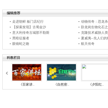
编辑推荐
走进朝鲜 板门店纪行
动物传奇：恐龙杀
【探索发现】古蜀金沙
卧龙岗生物化石之
意大利传奇古城那不勒斯
克隆技术威胁人类
黑暗征服者
夏威夷--先人们
眼镜蛇之吻
航天传奇
科教栏目
《百家讲..
《自然密..
《夕阳红..