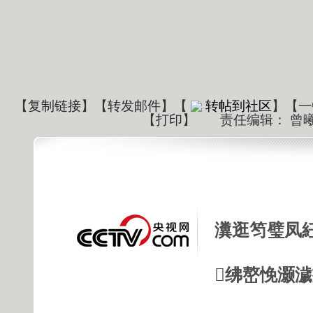
【
复制链接
】【
转发邮件
】
【
转帖到社区
】【一
【
打印
】
责任编辑： 曾
瀵逛笉璧凤
绋嶅悗灏