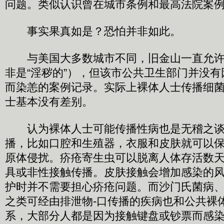
问题。类似认识曾在城市条例和最高法院案
事实果真如是？恐怕并非如此。
与美国大多数城市不同，旧金山一直允许
非是“淫秽的”），但该市公共卫生部门并没
而染恙的案例记录。实际上裸体人士传播细
士基本没有差别。
认为裸体人士可能传播性病也是无稽之谈
播，比如口腔和生殖器，衣服和皮肤就可以
原体侵扰。疥疮寄生虫可以脱离人体存活数
具或非性接触传播。皮肤接触会增加感染的
护时并不需要担心疥疮问题。而沙门氏菌病
之类可经由排泄物-口传播的疾病也和公共裸
系，大部分人都是因为接触键盘或钞票而感