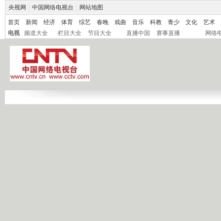
央视网
|
中国网络电视台
|
网站地图
首页
新闻
经济
体育
综艺
春晚
戏曲
音乐
科教
青少
文化
艺术
电视
频道大全
栏目大全
节目大全
直播中国
赛事直播
网络