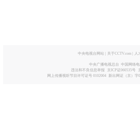
中央电视台网站
|
关于CCTV.com
|
人
中央广播电视总台 中国网络电
违法和不良信息举报
京ICP证060535号
网上传播视听节目许可证号 0102004
新出网证（京）字0