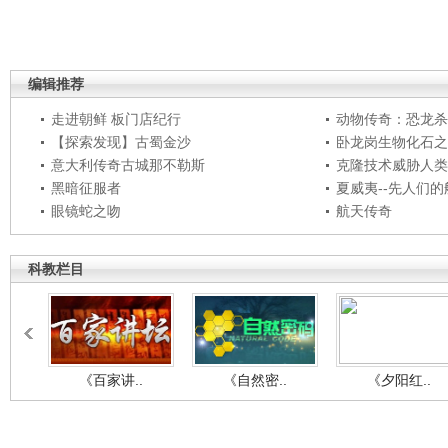
编辑推荐
走进朝鲜 板门店纪行
动物传奇：恐龙杀
【探索发现】古蜀金沙
卧龙岗生物化石之
意大利传奇古城那不勒斯
克隆技术威胁人类
黑暗征服者
夏威夷--先人们
眼镜蛇之吻
航天传奇
科教栏目
《百家讲..
《自然密..
《夕阳红..