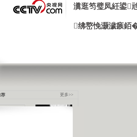
瀵逛笉璧凤紝鍙
绋嶅悗灏濊瘯銆
推荐
更多>>
国城市幸福感
不孝七宗罪