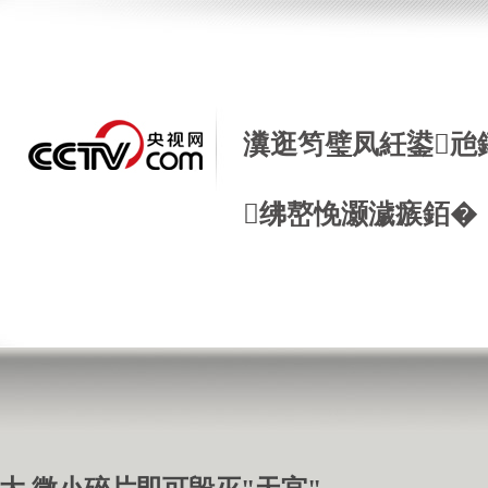
瀵逛笉璧凤紝鍙兘
绋嶅悗灏濊瘯銆�