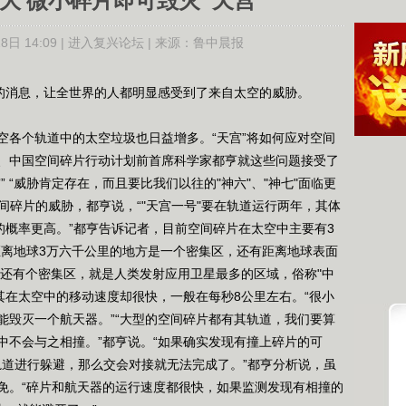
大 微小碎片即可毁灭"天宫"
日 14:09 |
进入复兴论坛
| 来源：
鲁中晨报
的消息，让全世界的人都明显感受到了来自太空的威胁。
各个轨道中的太空垃圾也日益增多。“天宫”将如何应对空间
、中国空间碎片行动计划前首席科学家都亨就这些问题接受了
 “威胁肯定存在，而且要比我们以往的"神六"、"神七"面临更
空间碎片的威胁，都亨说，“"天宫一号"要在轨道运行两年，其体
的概率更高。”都亨告诉记者，目前空间碎片在太空中主要有3
距离地球3万六千公里的地方是一个密集区，还有距离地球表面
间还有个密集区，就是人类发射应用卫星最多的区域，俗称"中
其在太空中的移动速度却很快，一般在每秒8公里左右。“很小
能毁灭一个航天器。”“大型的空间碎片都有其轨道，我们要算
中不会与之相撞。”都亨说。“如果确实发现有撞上碎片的可
先轨道进行躲避，那么交会对接就无法完成了。”都亨分析说，虽
免。“碎片和航天器的运行速度都很快，如果监测发现有相撞的