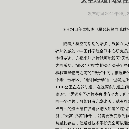
太空垃圾危险性
发布时间:
2011年09月28
9月24日美国报废卫星残片撞向地球
随着人类空间活动的增多，残留在太空
碎片的威胁？中国科学院空间中心研究员
本报专访。几毫米的碎片就可能毁灭“天宫”
大的威胁。”谈及“天宫”之旅会不会受到
积和重量也与之前的"神舟"不同，被撞击
个集中分布区。“地球同步轨道，也就是
1000公里左右的轨道。在这两条轨道之
轨道"。”尽管空间碎片本身没有动力，但
的一个碎片，可能只有几毫米长，就有可
准自己的航天器在发射及进入轨道的过程
能，"天宫"或者"神舟"，就需要改变原
然威胁存在，但通过技术手段完全可以避