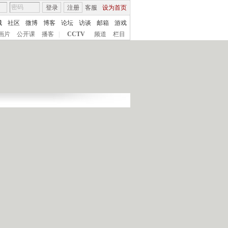
登录
注册
客服
设为首页
城
社区
微博
博客
论坛
访谈
邮箱
游戏
画片
公开课
播客
|
CCTV
频道
栏目