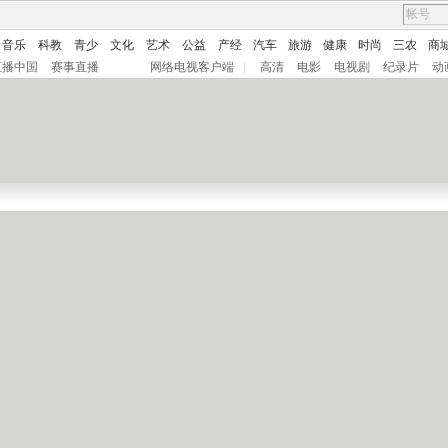
音乐
科教
青少
文化
艺术
公益
产经
汽车
旅游
健康
时尚
三农
商
直播中国
赛事直播
网络电视客户端
|
高清
电影
电视剧
纪录片
动