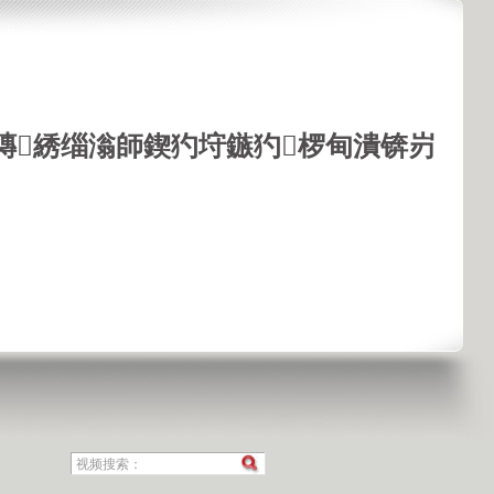
鏄綉缁滃師鍥犳垨鏃犳椤甸潰锛岃