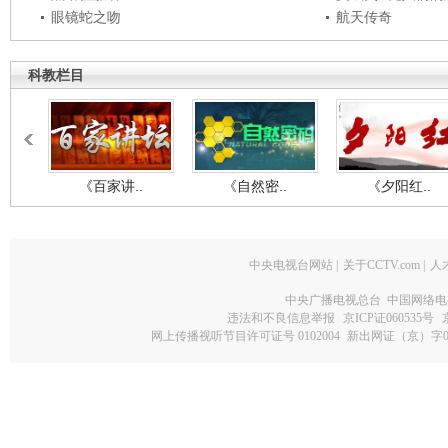
眼镜蛇之吻
航天传奇
科教栏目
《百家讲..
《自然密..
《夕阳红..
中央电视台网站
|
关于CCTV.com
|
人
中央广播电视总台 中国网络电
违法和不良信息举报
京ICP证060535号
网上传播视听节目许可证号 0102004
新出网证（京）字0