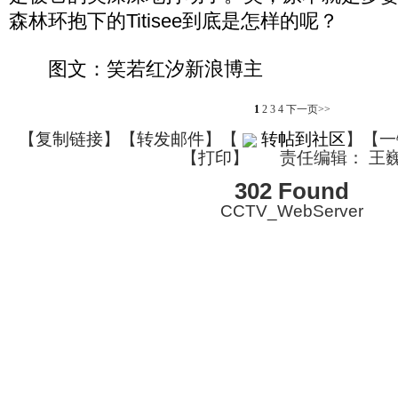
森林环抱下的Titisee到底是怎样的呢？
图文：笑若红汐新浪博主
1
2
3
4
下一页>>
【
复制链接
】【
转发邮件
】
【
转帖到社区
】【一
【
打印
】
责任编辑： 王
302 Found
CCTV_WebServer