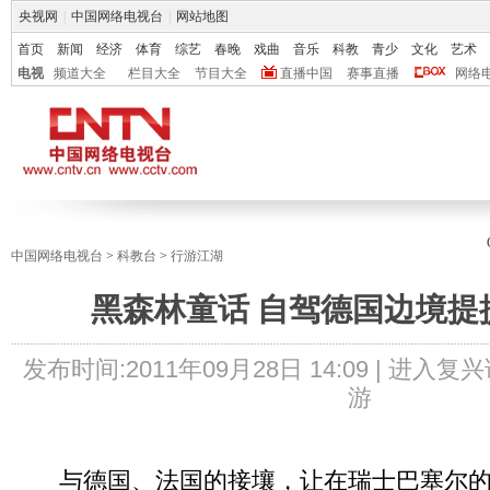
央视网
|
中国网络电视台
|
网站地图
首页
新闻
经济
体育
综艺
春晚
戏曲
音乐
科教
青少
文化
艺术
电视
频道大全
栏目大全
节目大全
直播中国
赛事直播
网络
中国网络电视台
>
科教台
>
行游江湖
黑森林童话 自驾德国边境提提
发布时间:
2011年09月28日 14:09 |
进入复兴
游
与德国、法国的接壤，让在瑞士巴塞尔的