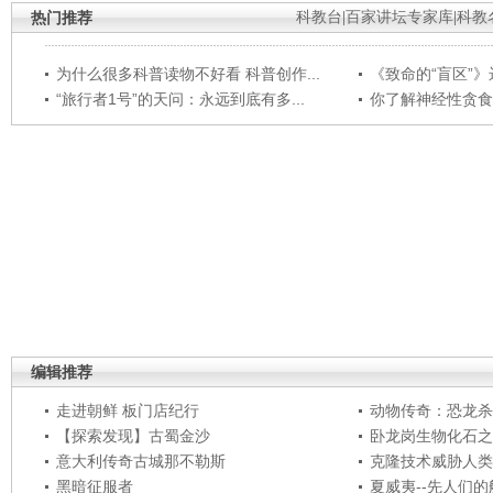
热门推荐
科教台
|
百家讲坛专家库
|
科教
为什么很多科普读物不好看 科普创作...
《致命的“盲区”》远
“旅行者1号”的天问：永远到底有多...
你了解神经性贪食
编辑推荐
走进朝鲜 板门店纪行
动物传奇：恐龙杀
【探索发现】古蜀金沙
卧龙岗生物化石之
意大利传奇古城那不勒斯
克隆技术威胁人类
黑暗征服者
夏威夷--先人们