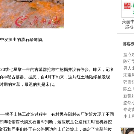
美丽中
湿地
中发掘出的滑石猪饰物。
博客
盘点
陈守
男人
3线七星墩一带的古墓群抢救性挖掘并没有停步。昨天，记者
宋宝
的神秘古墓群。据悉，自4月下旬来，这片红土地陆续被发现
韩雪
朝时期的古墓，最迟的则是宋代。
陈立
新疆
悠然
专访
—狮子山施工改造过程中，有村民在邵村砖厂附近发现了不同
小山
市博物馆馆长魏文石当即判断，这应该是公路施工时被机器挖
文石和同事们终于在公路两边的山丘边坡上，确定了古墓的位