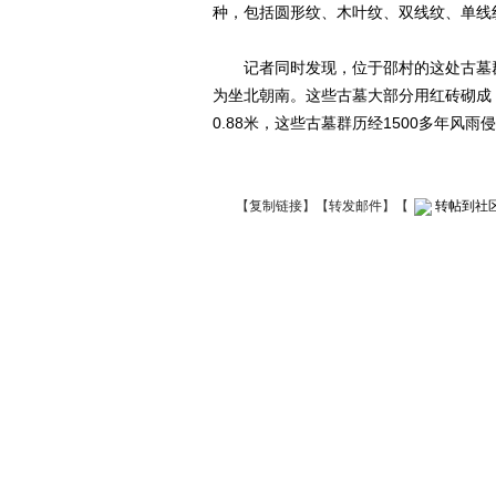
种，包括圆形纹、木叶纹、双线纹、单线
记者同时发现，位于邵村的这处古墓群
为坐北朝南。这些古墓大部分用红砖砌成，
0.88米，这些古墓群历经1500多年风
【
复制链接
】【
转发邮件
】
【
转帖到社