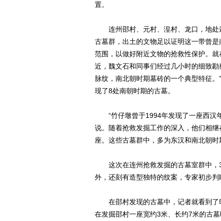
置。
连州邵村、元村、湟村、龙口，地处连
古墓群，出土的文物足以证明这一带曾是
范围，以做好附近文物的抢救性保护。就
近，魏文石和同事们经过几小时的细致勘
脉纹，南北朝时期墓砖的一个典型特征。
现了8处南朝时期的古墓。
“竹仔墩曾于1994年发现了一座西汉
说。随着抢救发掘工作的深入，他们相继
座。这些古墓群中，多为东汉和南北朝时
这次在连州抢救发掘的古墓室群中，3
外，还刻有造型独特的纹案，专家初步判
在邵村发现的古墓中，记者就看到了印
在发掘邵村一座宽约3米、长约7米的古