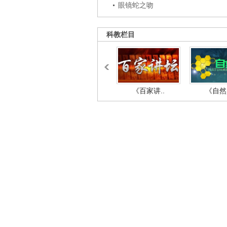
眼镜蛇之吻
科教栏目
《百家讲..
《自然密