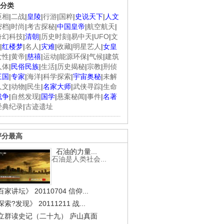
分类
臣相
|
二战
|
皇陵
|
行游
|
国粹
|
史说天下
|
人文
密档
|
时尚
|
考古探秘
|
中国皇帝
|
航空航天
|
奇幻科技
|
清朝
|
历史时刻
|
易中天
|
UFO
|
文
|
红楼梦
|
名人
|
灾难
|
收藏
|
明星艺人
|
女皇
女性
|
黄帝
|
慈禧
|
运动
|
能源环保
|
气候
|
建筑
人体
|
民俗民族
|
生活
|
历史揭秘
|
宗教
|
刑侦
三国
|
专家
|
海洋
|
科学探索
|
宇宙奥秘
|
未解
人文
|
动物
|
民生
|
名家大师
|
武侠寻踪
|
生命
战争
|
自然发现
|
国学
|
悬案秘闻
|
事件
|
名著
经典纪录
|
古迹遗址
评分最高
石油的力量...
石油是人类社会...
家讲坛》 20110704 信仰...
索?发现》 20111211 战...
立群读史记（二十九） 庐山真面