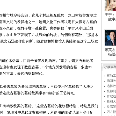
王宁：
州市城乡接合部，这几个村庄相互毗邻，龙口村就曾发现过
故事
南粤文明的发祥地之一。连州文物工作者决定扩大搜寻古墓的
在不久前，在竹仔墩一处废置厂房旁的数千平方米小山丘附
察，在山丘下发现了几块残缺的砖块，砖侧刻有花纹。“那是木
”魏文石迅速作出判断，随后他和博物馆人员陆续在这个土场发
宋英杰
描述
年间的木橔墓，目前全省仅发现两座。”事后，魏文石向记者
在湟村也发现了数座古墓，3个地方所发现的古墓，多达31
小故事
期的古墓，最迟的则是宋代。
石油工
德国牧
选择牧
1处古墓皆为卷顶结构古墓室，里边使用的墓砖除了大块之
接触到
断这批古墓群的墓砖纹案带有“秦砖”的工艺特点。
肯尼迪
狼和犬
有精致纹案的墓砖。“这些古墓砖的花纹很特别，特别是我们
提高警
西方把
墓时，发现其中墓砖纹案很特别，所使用的墓砖花纹不少于5