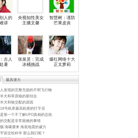
别人的
央视知性美女
智慧树：谨防
难讲
主播文馨
芒果皮炎
：古人
张泉灵：完成
爆红网络十大
处暑
冰桶挑战
正太萝莉
集
最具潜力
人发现的完整无损的不明飞行物
羊犬和草原狼的新结合
羊犬和狼交配的原因
18号机库最高机密的打字员
是第一个不了解UFO真相的总统
的交配是非常困难的事情
惕 海啸袭来 海底地震的威力
宇宙交给科学 那么我们呢？