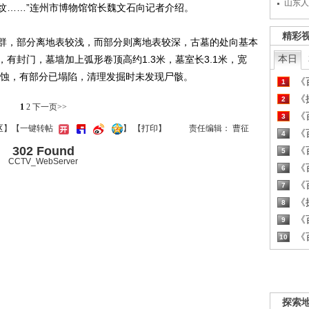
山东人
纹……”连州市博物馆馆长魏文石向记者介绍。
精彩
，部分离地表较浅，而部分则离地表较深，古墓的处向基本
本日
有封门，墓墙加上弧形卷顶高约1.3米，墓室长3.1米，宽
雨侵蚀，有部分已塌陷，清理发掘时未发现尸骸。
《百
1
《探
2
1
2
下一页>>
《百
3
区
】【一键转帖
】
【
打印
】
责任编辑： 曹征
《百
4
302 Found
《百
5
CCTV_WebServer
《百
6
《百
7
《探
8
《百
9
《百
10
探索