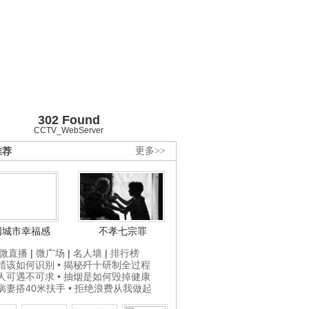
302 Found
CCTV_WebServer
推荐
更多>>
国城市幸福感
不孝七宗罪
微直播
|
微广场
|
名人墙
|
排行榜
打蜡该如何识别
• 揭秘歼十研制全过程
贵人可遇不可求
• 抽烟是如何毁掉健康
为病妻搭40米扶手
• 拒绝浪费从我做起