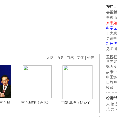
按栏目
央视栏
探索·
原来如
科学世
下大观
走遍中
科技博
见证·
卫视栏
人物
|
历史
|
自然
|
文化
|
科技
世界游
魅力发
故事中
中国游
自然密
收藏
按类型
立群...
王立群读《史记》...
百家讲坛《易经的...
人 物
|
恐 龙
|