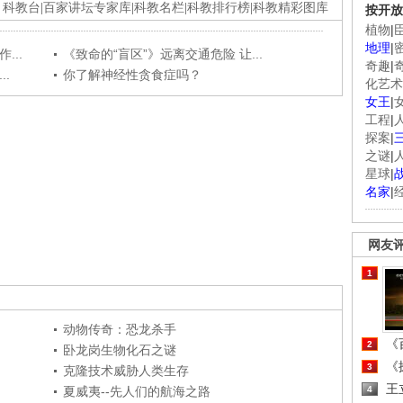
科教台
|
百家讲坛专家库
|
科教名栏
|
科教排行榜
|
科教精彩图库
按开放
植物
|
地理
|
...
《致命的“盲区”》远离交通危险 让...
奇趣
|
.
你了解神经性贪食症吗？
化艺术
女王
|
工程
|
探案
|
之谜
|
星球
|
名家
|
网友
1
动物传奇：恐龙杀手
《百
2
卧龙岗生物化石之谜
《探
3
克隆技术威胁人类生存
王
夏威夷--先人们的航海之路
4