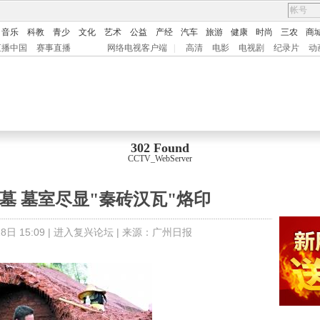
音乐
科教
青少
文化
艺术
公益
产经
汽车
旅游
健康
时尚
三农
商
直播中国
赛事直播
网络电视客户端
|
高清
电影
电视剧
纪录片
动
302 Found
CCTV_WebServer
墓 墓室尽显"秦砖汉瓦"烙印
日 15:09 |
进入复兴论坛
| 来源：
广州日报