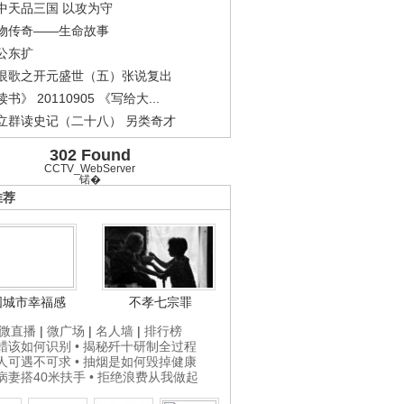
中天品三国 以攻为守
物传奇——生命故事
公东扩
恨歌之开元盛世（五）张说复出
书》 20110905 《写给大...
立群读史记（二十八） 另类奇才
302 Found
.
《经典人..
《中华民..
《人物》..
CCTV_WebServer
锘�
推荐
国城市幸福感
不孝七宗罪
微直播
|
微广场
|
名人墙
|
排行榜
打蜡该如何识别
• 揭秘歼十研制全过程
贵人可遇不可求
• 抽烟是如何毁掉健康
为病妻搭40米扶手
• 拒绝浪费从我做起