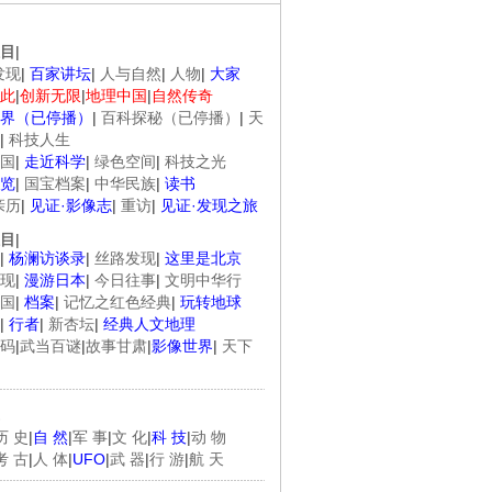
目
|
发现
|
百家讲坛
|
人与自然
|
人物
|
大家
此
|
创新无限
|
地理中国
|
自然传奇
界（已停播）
|
百科探秘（已停播）
|
天
|
科技人生
国
|
走近科学
|
绿色空间
|
科技之光
览
|
国宝档案
|
中华民族
|
读书
亲历
|
见证·影像志
|
重访
|
见证·发现之旅
目
|
|
杨澜访谈录
|
丝路发现
|
这里是北京
现
|
漫游日本
|
今日往事
|
文明中华行
国
|
档案
|
记忆之红色经典
|
玩转地球
|
行者
|
新杏坛
|
经典人文地理
码
|
武当百谜
|
故事甘肃
|
影像世界
|
天下
历 史
|
自 然
|
军 事
|
文 化
|
科 技
|
动 物
考 古
|
人 体
|
UFO
|
武 器
|
行 游
|
航 天