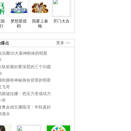
国·
梦想星搭
我要上春
开门大吉
行
档
晚
劲爆点
更多 >>
娱乐圈10大衰神附体的明星
学
出轨前最好要深思的三个问题
和
领衔拥有神秘身份背景的明星
飞飞哥
姑娘迪拉娜：把压力变成动力
小卒
青奥会俏主播陈滢：年轻真好
和溪水