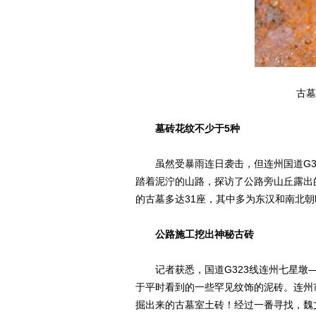
古墓
墓砖花纹不少于5种
虽然受暴雨连日袭击，但连州国道G32
踏着泥泞的山路，探访了公路旁山丘露出
的古墓多达31座，其中多为东汉和南北
公路施工挖出神秘古砖
记者获悉，国道G323线连州七星墩—
于平时看到的一些罕见纹饰的泥砖。连州
掘出来的古墓室土砖！经过一番寻找，魏