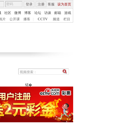
登录
注册
客服
设为首页
城
社区
微博
博客
论坛
访谈
邮箱
游戏
画片
公开课
播客
|
CCTV
频道
栏目
锘�