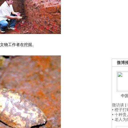
文物工作者在挖掘。
微博
中
微访谈
|
• 橙子
• 十种
• 老人