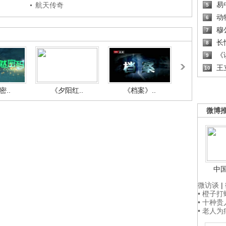
易
航天传奇
5
动
6
穆
7
长
8
《读
9
王
10
..
《夕阳红..
《档案》..
《人与自.
微博
中
微访谈
|
• 橙子
• 十种
• 老人