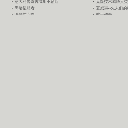
意大利传奇古城那不勒斯
克隆技术威胁人类
黑暗征服者
夏威夷--先人们
眼镜蛇之吻
航天传奇
科教栏目
《百家讲..
《自然密..
《夕阳红..