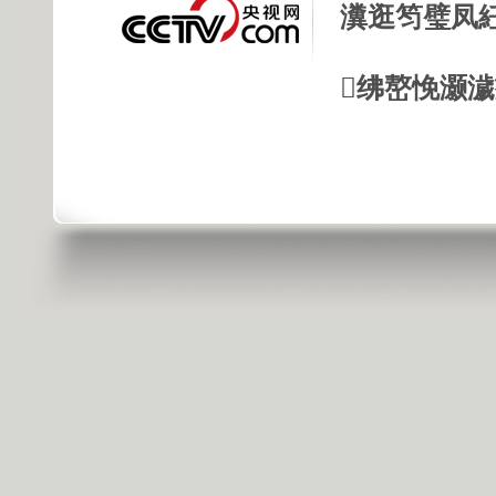
瀵逛笉璧凤
绋嶅悗灏