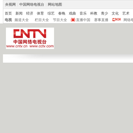
央视网
|
中国网络电视台
|
网站地图
首页
新闻
经济
体育
综艺
春晚
戏曲
音乐
科教
青少
文化
艺术
电视
频道大全
栏目大全
节目大全
直播中国
赛事直播
网络