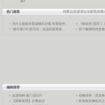
云》
热门推荐
科教台
|
百家讲坛专家库
|
科教
为什么很多科普读物不好看 科普创作...
《致命的“盲区”》远
“旅行者1号”的天问：永远到底有多...
你了解神经性贪食
编辑推荐
走进朝鲜 板门店纪行
动物传奇：恐龙杀
【探索发现】古蜀金沙
卧龙岗生物化石之