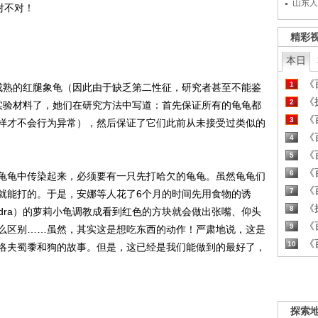
山东人
对不对！
精彩
本日
《百
1
熟的红腿象龟（因此由于缺乏第二性征，研究者甚至不能鉴
《探
2
实验材料了，她们在研究方法中写道：首先保证所有的龟龟都
《百
3
样才不会行为异常），然后保证了它们此前从未接受过类似的
《百
4
《百
5
《百
6
龟中传染起来，必须要有一只先打哈欠的龟龟。虽然龟龟们
《百
7
就能打的。于是，安娜等人花了6个月的时间先用食物的诱
《探
8
ndra）的萝莉小龟调教成看到红色的方块就会做出张嘴、仰头
《百
9
么区别……虽然，其实这是想吃东西的动作！严肃地说，这是
《百
10
洛夫蜀黍和狗的故事。但是，这已经是我们能做到的最好了，
探索