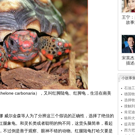
王宁：
故事
宋英杰
描述
小故事
石油工
one carbonaria），又叫红脚陆龟、红脚龟，生活在南美
德国牧
选择牧
接触到
肯尼迪
 威尔金森等人为了分辨这三个假说的正确性，选择了绝佳的
狼和犬
红腿象龟。和灵长类或者聪明的狗不同，这货头脑简单，看起
提高警
西方把
，不过倒是善于观察、眼神不错的动物。红腿陆龟打哈欠要是