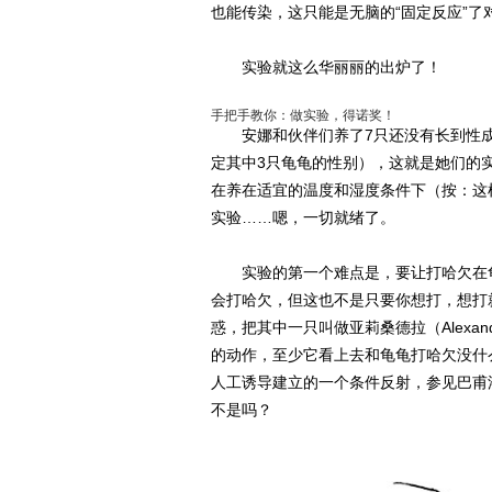
也能传染，这只能是无脑的“固定反应”了
实验就这么华丽丽的出炉了！
手把手教你：做实验，得诺奖！
安娜和伙伴们养了7只还没有长到性成
定其中3只龟龟的性别），这就是她们的
在养在适宜的温度和湿度条件下（按：这
实验……嗯，一切就绪了。
实验的第一个难点是，要让打哈欠在龟
会打哈欠，但这也不是只要你想打，想打
惑，把其中一只叫做亚莉桑德拉（Alexa
的动作，至少它看上去和龟龟打哈欠没什
人工诱导建立的一个条件反射，参见巴甫
不是吗？