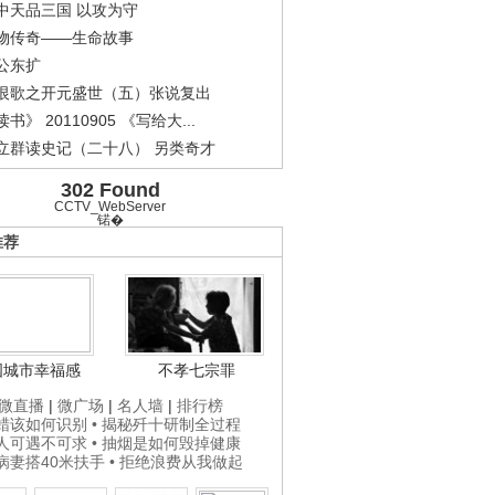
中天品三国 以攻为守
物传奇——生命故事
公东扩
恨歌之开元盛世（五）张说复出
书》 20110905 《写给大...
立群读史记（二十八） 另类奇才
302 Found
CCTV_WebServer
锘�
推荐
国城市幸福感
不孝七宗罪
微直播
|
微广场
|
名人墙
|
排行榜
打蜡该如何识别
• 揭秘歼十研制全过程
贵人可遇不可求
• 抽烟是如何毁掉健康
为病妻搭40米扶手
• 拒绝浪费从我做起