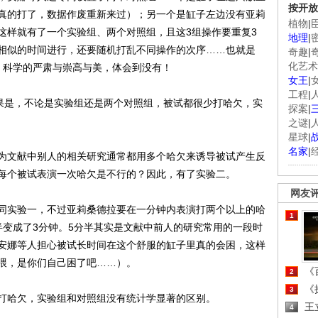
按开放
真的打了，数据作废重新来过）；另一个是缸子左边没有亚莉
植物
|
这样就有了一个实验组、两个对照组，且这3组操作要重复3
地理
|
相似的时间进行，还要随机打乱不同操作的次序……也就是
奇趣
|
化艺术
！科学的严肃与崇高与美，体会到没有！
女王
|
工程
|
结果是，不论是实验组还是两个对照组，被试都很少打哈欠，实
探案
|
之谜
|
星球
|
名家
|
文献中别人的相关研究通常都用多个哈欠来诱导被试产生反
每个被试表演一次哈欠是不行的？因此，有了实验二。
网友
同实验一，不过亚莉桑德拉要在一分钟内表演打两个以上的哈
1
半变成了3分钟。5分半其实是文献中前人的研究常用的一段时
安娜等人担心被试长时间在这个舒服的缸子里真的会困，这样
喂，是你们自己困了吧……）。
《百
2
《探
3
哈欠，实验组和对照组没有统计学显著的区别。
王
4