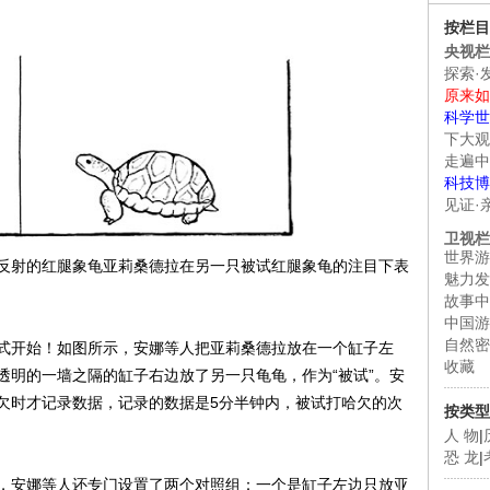
按栏目
央视栏
探索·
原来如
科学世
下大观
走遍中
科技博
见证·
卫视栏
世界游
射的红腿象龟亚莉桑德拉在另一只被试红腿象龟的注目下表
魅力发
故事中
中国游
自然密
开始！如图所示，安娜等人把亚莉桑德拉放在一个缸子左
收藏
透明的一墙之隔的缸子右边放了另一只龟龟，作为“被试”。安
欠时才记录数据，记录的数据是5分半钟内，被试打哈欠的次
按类型
人 物
|
恐 龙
|
安娜等人还专门设置了两个对照组：一个是缸子左边只放亚