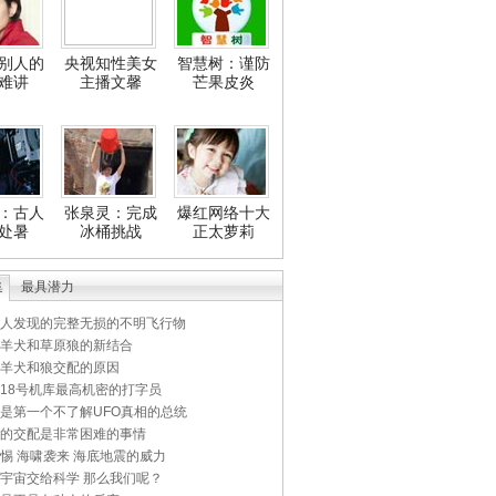
别人的
央视知性美女
智慧树：谨防
难讲
主播文馨
芒果皮炎
：古人
张泉灵：完成
爆红网络十大
处暑
冰桶挑战
正太萝莉
集
最具潜力
人发现的完整无损的不明飞行物
羊犬和草原狼的新结合
羊犬和狼交配的原因
18号机库最高机密的打字员
是第一个不了解UFO真相的总统
的交配是非常困难的事情
惕 海啸袭来 海底地震的威力
宇宙交给科学 那么我们呢？