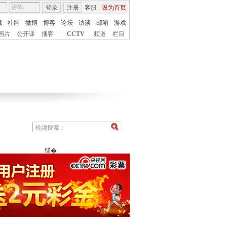
登录
注册
客服
设为首页
城
社区
微博
博客
论坛
访谈
邮箱
游戏
画片
公开课
播客
|
CCTV
频道
栏目
锘�