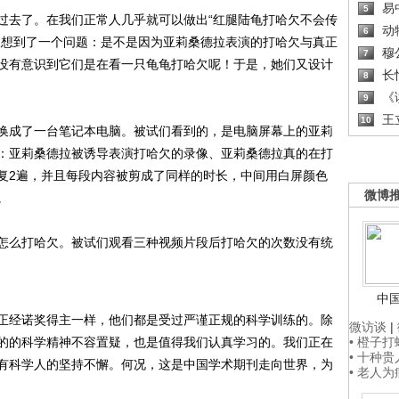
易
5
去了。在我们正常人几乎就可以做出“红腿陆龟打哈欠不会传
动
6
又想到了一个问题：是不是因为亚莉桑德拉表演的打哈欠与真正
穆
7
没有意识到它们是在看一只龟龟打哈欠呢！于是，她们又设计
长
8
《读
9
王
10
换成了一台笔记本电脑。被试们看到的，是电脑屏幕上的亚莉
：亚莉桑德拉被诱导表演打哈欠的录像、亚莉桑德拉真的在打
复2遍，并且每段内容被剪成了同样的时长，中间用白屏颜色
微博
。
么打哈欠。被试们观看三种视频片段后打哈欠的次数没有统
中
经诺奖得主一样，他们都是受过严谨正规的科学训练的。除
微访谈
|
的的科学精神不容置疑，也是值得我们认真学习的。我们正在
• 橙子
• 十种
有科学人的坚持不懈。何况，这是中国学术期刊走向世界，为
• 老人