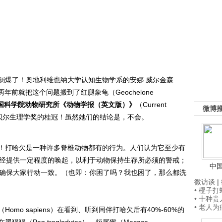
爆了！奥地利维也纳大学认知生物学系的安娜 威尔金森
已在两年前就把这个问题搬到了红腿象龟（Geochelone
国科学院动物研究所《动物学报（英文版）》
（Current
微博
笑诺贝尔生理学奖的桂冠！虽然她们的结论是，不会。
打哈欠是一种许多脊椎动物都有的行为。人们认为它至少有
神经提供一定程度的唤起，以利于动物保持生存所必须的警戒；
中
以确保大家行动一致。（也即：你困了吗？我也困了，那么都洗
微访谈
|
• 橙子
• 十种
• 老人
o sapiens）在看到、听到同伴打哈欠后有40%-60%的