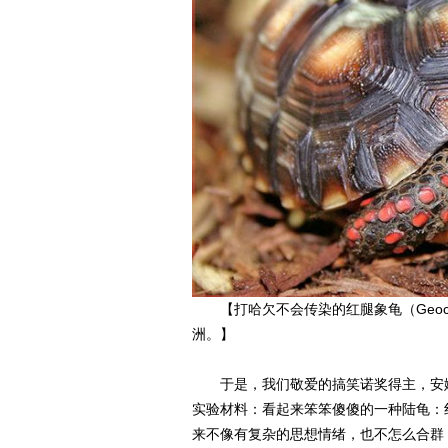
【打哈欠不会传染的红腿象龟（Geochel
洲。】
于是，我们敬爱的搞笑诺奖得主，安娜
实验材料：看起来笨笨傻傻的一种陆龟：
来不像有复杂的思想情绪，也不怎么合群