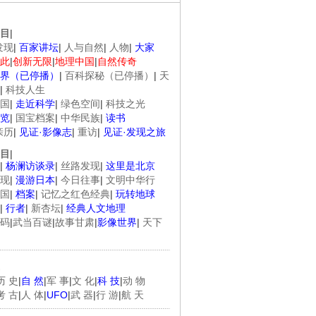
目
|
发现
|
百家讲坛
|
人与自然
|
人物
|
大家
此
|
创新无限
|
地理中国
|
自然传奇
界（已停播）
|
百科探秘（已停播）
|
天
|
科技人生
国
|
走近科学
|
绿色空间
|
科技之光
览
|
国宝档案
|
中华民族
|
读书
亲历
|
见证·影像志
|
重访
|
见证·发现之旅
目
|
|
杨澜访谈录
|
丝路发现
|
这里是北京
现
|
漫游日本
|
今日往事
|
文明中华行
国
|
档案
|
记忆之红色经典
|
玩转地球
|
行者
|
新杏坛
|
经典人文地理
码
|
武当百谜
|
故事甘肃
|
影像世界
|
天下
历 史
|
自 然
|
军 事
|
文 化
|
科 技
|
动 物
考 古
|
人 体
|
UFO
|
武 器
|
行 游
|
航 天