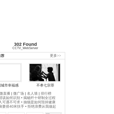
302 Found
CCTV_WebServer
推荐
更多>>
国城市幸福感
不孝七宗罪
微直播
|
微广场
|
名人墙
|
排行榜
打蜡该如何识别
• 揭秘歼十研制全过程
贵人可遇不可求
• 抽烟是如何毁掉健康
为病妻搭40米扶手
• 拒绝浪费从我做起