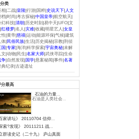
分类
臣相
|
二战
|
皇陵
|
行游
|
国粹
|
史说天下
|
人文
密档
|
时尚
|
考古探秘
|
中国皇帝
|
航空航天
|
奇幻科技
|
清朝
|
历史时刻
|
易中天
|
UFO
|
文
|
红楼梦
|
名人
|
灾难
|
收藏
|
明星艺人
|
女皇
女性
|
黄帝
|
慈禧
|
运动
|
能源环保
|
气候
|
建筑
人体
|
民俗民族
|
生活
|
历史揭秘
|
宗教
|
刑侦
三国
|
专家
|
海洋
|
科学探索
|
宇宙奥秘
|
未解
人文
|
动物
|
民生
|
名家大师
|
武侠寻踪
|
生命
战争
|
自然发现
|
国学
|
悬案秘闻
|
事件
|
名著
经典纪录
|
古迹遗址
评分最高
石油的力量...
石油是人类社会...
家讲坛》 20110704 信仰...
索?发现》 20111211 战...
立群读史记（二十九） 庐山真面