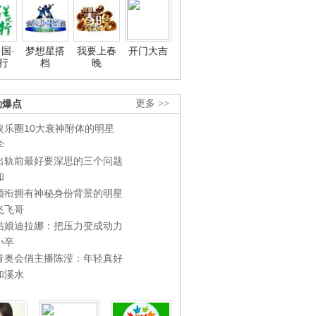
国·
梦想星搭
我要上春
开门大吉
行
档
晚
劲爆点
更多 >>
娱乐圈10大衰神附体的明星
学
出轨前最好要深思的三个问题
和
领衔拥有神秘身份背景的明星
飞飞哥
姑娘迪拉娜：把压力变成动力
小卒
青奥会俏主播陈滢：年轻真好
和溪水