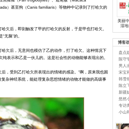
Pan troglodytes）、短尾猴（Macaca
 gelada）甚至狗（Canis familiaris）等物种中记录到了打哈欠的
美丽中
湿地
打哈欠后，即刻触发了甲的打哈欠的反射，于是甲也打哈欠。
“无脑”的。
博客
打哈欠后，无意间也模仿了乙的动作，打了哈欠。这种情况下
盘点
欠纯表示和乙是一伙儿的。这是社会性的动物能够表现出的。
陈守
男人
后，受到乙打哈欠所表现出的情绪的感染。“啊，原来我也困
宋宝
韩雪
有较复杂神经系统，能处理复杂思想情绪的动物才能做的高级事
陈立
新疆
悠然
专访
小山