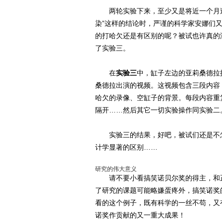
两轮实验下来，至少又是将近一个月过
染”这样的结论时，严谨的科学家安娜们
的打哈欠还是有区别的呢？被试也许真的
了实验三。
在
实验三
中，缸子左边的亚莉桑德拉
桑德拉出演的视频。这视频包含三段内容
哈欠的录像、空缸子的背景。每段内容重
隔开……然后其它一切实验操作同实验二
实验三的结果，好吧，被试们还是不怎
计学显著的区别……
研究的伟大意义
请不要小看搞笑诺贝尔奖的得主，和正
了研究的课题可能略嫌蛋疼外，搞笑诺奖
看的这个例子，既有科学的一丝不苟，又
诺奖作贡献的又一重大成果！