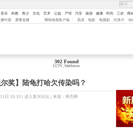
音乐
科教
青少
文化
艺术
公益
产经
汽车
旅游
健康
时尚
三农
商
直播中国
赛事直播
网络电视客户端
|
高清
电影
电视剧
纪录片
动
302 Found
CCTV_WebServer
诺贝尔奖】陆龟打哈欠传染吗？
1日 10:10 |
进入复兴论坛
| 来源：
果壳网