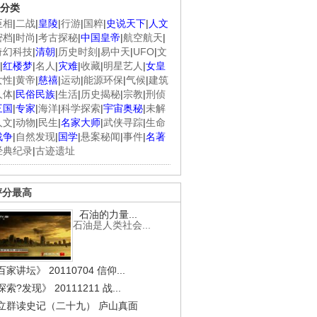
分类
臣相
|
二战
|
皇陵
|
行游
|
国粹
|
史说天下
|
人文
密档
|
时尚
|
考古探秘
|
中国皇帝
|
航空航天
|
奇幻科技
|
清朝
|
历史时刻
|
易中天
|
UFO
|
文
|
红楼梦
|
名人
|
灾难
|
收藏
|
明星艺人
|
女皇
女性
|
黄帝
|
慈禧
|
运动
|
能源环保
|
气候
|
建筑
人体
|
民俗民族
|
生活
|
历史揭秘
|
宗教
|
刑侦
三国
|
专家
|
海洋
|
科学探索
|
宇宙奥秘
|
未解
人文
|
动物
|
民生
|
名家大师
|
武侠寻踪
|
生命
战争
|
自然发现
|
国学
|
悬案秘闻
|
事件
|
名著
经典纪录
|
古迹遗址
评分最高
石油的力量...
石油是人类社会...
家讲坛》 20110704 信仰...
索?发现》 20111211 战...
立群读史记（二十九） 庐山真面