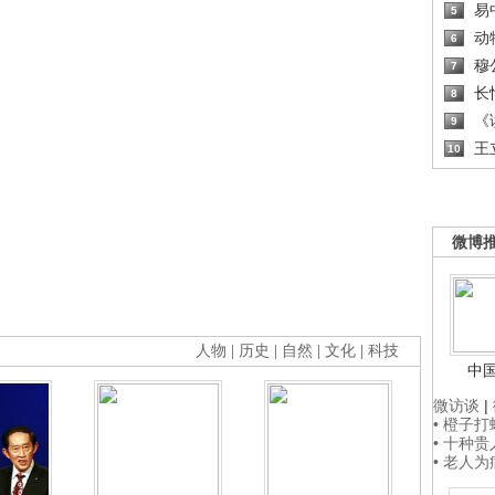
易
5
动
6
穆
7
长
8
《读
9
王
10
微博
人物
|
历史
|
自然
|
文化
|
科技
中
微访谈
|
• 橙子
• 十种
• 老人