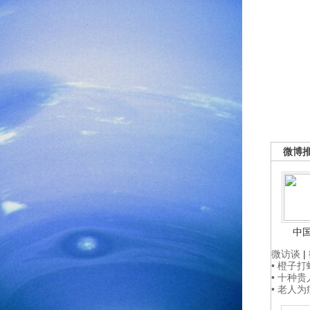
微博
中
微访谈
|
• 橙子
• 十种
• 老人