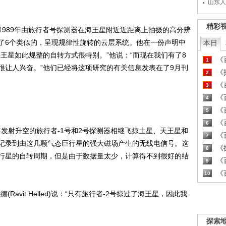
山东人
精彩
89年由旅行者号探测器在海王星附近近距离上拍摄的高分辨
了6个类似的，呈现规律性旋转的云层系统。他在一份声明中
本日
王星如此规整的自转方式很特别。”他说：“而现在我们有了8
《百
1
很让人兴奋。”他们已经将这项研究的有关信息发表在了9月刊
《探
2
《百
3
《百
4
《百
5
《百
6
发射升空的旅行者-1号和2号探测器相继飞掠土星、天王星和
《百
7
记录到由这几颗气态巨行星的强大磁场产生的无线电信号。这
《探
8
行星的自转周期，但是由于数据量太少，计算得不到很好的结
《百
9
《百
10
vit Helled)说：“只有旅行者-2号掠过了海王星，因此我
探索