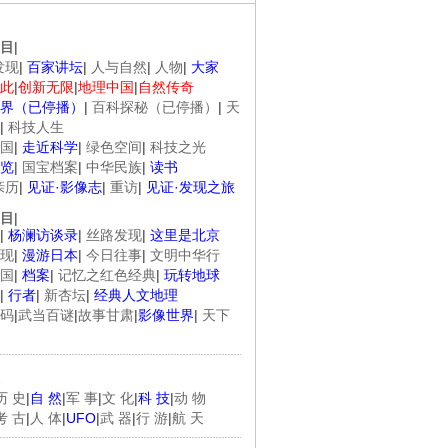
目
|
发现
|
百家讲坛
|
人与自然
|
人物
|
大家
此
|
创新无限
|
地理中国
|
自然传奇
界（已停播）
|
百科探秘（已停播）
|
天
|
科技人生
国
|
走近科学
|
绿色空间
|
科技之光
览
|
国宝档案
|
中华民族
|
读书
亲历
|
见证·影像志
|
重访
|
见证·发现之旅
目
|
|
杨澜访谈录
|
丝路发现
|
这里是北京
现
|
漫游日本
|
今日往事
|
文明中华行
国
|
档案
|
记忆之红色经典
|
玩转地球
|
行者
|
新杏坛
|
经典人文地理
码
|
武当百谜
|
故事甘肃
|
影像世界
|
天下
历 史
|
自 然
|
军 事
|
文 化
|
科 技
|
动 物
考 古
|
人 体
|
UFO
|
武 器
|
行 游
|
航 天