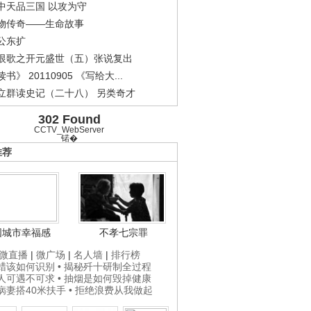
中天品三国 以攻为守
物传奇——生命故事
公东扩
恨歌之开元盛世（五）张说复出
书》 20110905 《写给大...
立群读史记（二十八） 另类奇才
302 Found
CCTV_WebServer
锘�
推荐
国城市幸福感
不孝七宗罪
微直播
|
微广场
|
名人墙
|
排行榜
打蜡该如何识别
• 揭秘歼十研制全过程
贵人可遇不可求
• 抽烟是如何毁掉健康
为病妻搭40米扶手
• 拒绝浪费从我做起