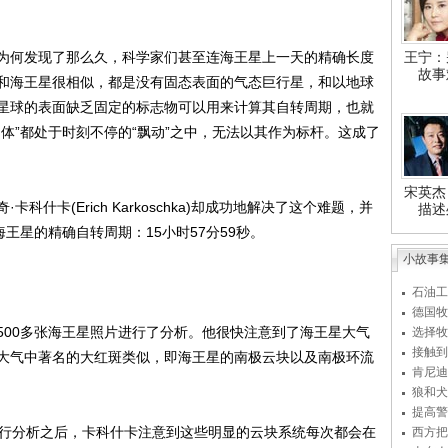
何发现了那么久，科学家们甚至连海王星上一天的精确长度
王宁：
故事
和海王星很相似，都是没有固态表面的气态巨行星，和以地球
星球的表面缺乏固定的标志物可以用来计算其自转周期，也就
体”都处于时刻不停的“飘动”之中，无法以其作为标杆。这成了
宋英杰
卡(Erich Karkoschka)却成功地解决了这个难题，并
描述
王星的精确自转周期：15小时57分59秒。
小故事
石油工
德国牧
00多张海王星照片进行了分析。他很快注意到了海王星大气
选择牧
接触到
大气中著名的大红斑类似，即海王星的南极云块以及南极环流
肯尼迪
狼和犬
提高警
行分析之后，卡科什卡注意到这些明显的云块系统每次都会在
西方把