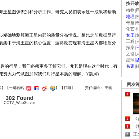
按开放
植物
|
王星图像识别和分析工作。研究人员们表示这一成果将帮助
地理
|
奇趣
|
化艺术
精确地测算海王星内部的质量分布情况。相比之前数据显得
女王
|
工程
|
质集中于海王星的核心位置，这将改变现有海王星内部物质分
探案
|
之谜
|
星球
|
趣的行星，我们必须更多了解它们。尤其是现在这个时代，有
名家
|
费大力气试图加深我们对行星本质的理解。”(晨风)
网友
区
】【一键转帖
】
【
打印
】
责任编辑： 王巍
1
302 Found
CCTV_WebServer
《百
2
《探
3
王
4