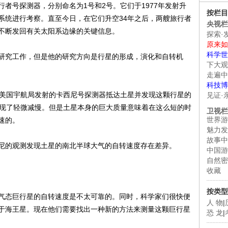
号探测器，分别命名为1号和2号。它们于1977年发射升
按栏目
系统进行考察。直至今日，在它们升空34年之后，两艘旅行者
央视栏
不断发回有关太阳系边缘的关键信息。
探索·
原来如
科学世
究工作，但是他的研究方向是行星的形成，演化和自转机
下大观
走遍中
科技博
美国宇航局发射的卡西尼号探测器抵达土星并发现这颗行星的
见证·
出现了轻微减慢。但是土星本身的巨大质量意味着在这么短的时
卫视栏
世界游
速的。
魅力发
故事中
的观测发现土星的南北半球大气的自转速度存在差异。
中国游
自然密
收藏
按类型
态巨行星的自转速度是不太可靠的。同时，科学家们很快便
人 物
|
于海王星。现在他们需要找出一种新的方法来测量这颗巨行星
恐 龙
|