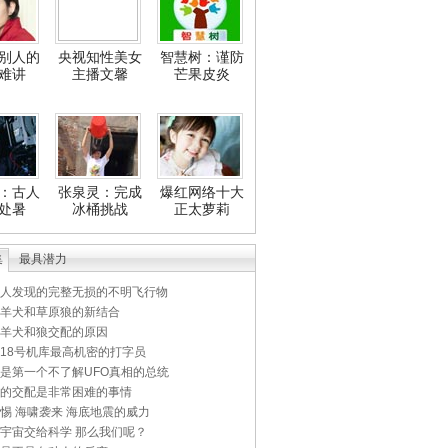
别人的
央视知性美女
智慧树：谨防
难讲
主播文馨
芒果皮炎
：古人
张泉灵：完成
爆红网络十大
处暑
冰桶挑战
正太萝莉
集
最具潜力
人发现的完整无损的不明飞行物
羊犬和草原狼的新结合
羊犬和狼交配的原因
18号机库最高机密的打字员
是第一个不了解UFO真相的总统
的交配是非常困难的事情
惕 海啸袭来 海底地震的威力
宇宙交给科学 那么我们呢？