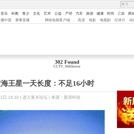
音乐
科教
青少
文化
艺术
公益
产经
汽车
旅游
健康
时尚
三农
商
直播中国
赛事直播
网络电视客户端
|
高清
电影
电视剧
纪录片
动
302 Found
CCTV_WebServer
海王星一天长度：不足16小时
日 14:10 |
进入复兴论坛
| 来源：
新浪科技