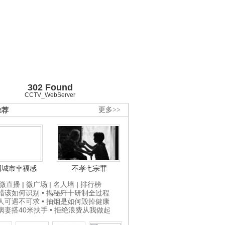
302 Found
CCTV_WebServer
推荐
更多>>
国城市幸福感
不孝七宗罪
微直播
|
微广场
|
名人墙
|
排行榜
打蜡该如何识别
• 揭秘歼十研制全过程
贵人可遇不可求
• 抽烟是如何毁掉健康
为病妻搭40米扶手
• 拒绝浪费从我做起