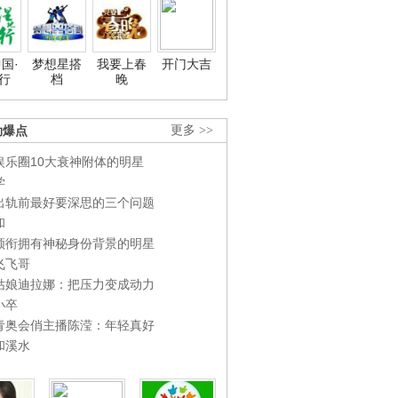
国·
梦想星搭
我要上春
开门大吉
行
档
晚
劲爆点
更多 >>
娱乐圈10大衰神附体的明星
学
出轨前最好要深思的三个问题
和
领衔拥有神秘身份背景的明星
飞飞哥
姑娘迪拉娜：把压力变成动力
小卒
青奥会俏主播陈滢：年轻真好
和溪水