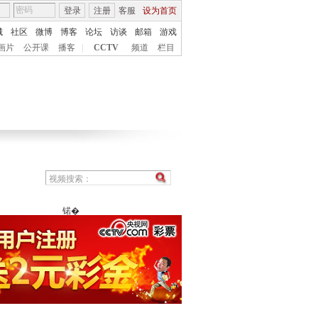
登录
注册
客服
设为首页
城
社区
微博
博客
论坛
访谈
邮箱
游戏
画片
公开课
播客
|
CCTV
频道
栏目
锘�