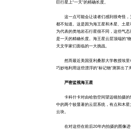
巨行星上“一天”的精确长度。
这一点可能会让读者们感到很奇怪，为
都不知道。这是因为海王星和木星、土星
为代表的类地岩石行星很不同，这些气态
是一天的精确长度。海王星云层顶端的“物
天文学家们面临的一大挑战。
然而最近美国亚利桑那大学教授埃里奇·卡科什
巧妙地利用这些漂浮的“标记物”测算出了海
严密监视海王星
卡科什卡对由哈勃空间望远镜拍摄的5
中的两个较显著的云层系统，有点和木星
云块。
在对这些在前后20年内拍摄的图像进