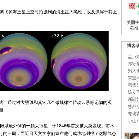
距离飞掠海王星上空时拍摄到的海王星大黑斑，以及漂浮于其上
美丽中
湿地
博客
盘点
陈守
男人
宋宝
韩雪
陈立
新疆
。通过对大黑斑和其它几个做规律性转动云系标记物的观
悠然
期
专访
小山
阳系最外侧的一颗大行星，于1846年首次被人类发现。前不
行的一周，而近日天文学家们宣布他们成功地测得了这颗气态