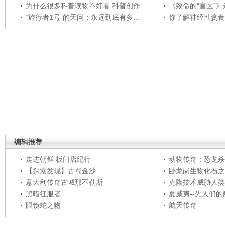
为什么很多科普读物不好看 科普创作...
《致命的“盲区”》远
“旅行者1号”的天问：永远到底有多...
你了解神经性贪食
编辑推荐
走进朝鲜 板门店纪行
动物传奇：恐龙杀
【探索发现】古蜀金沙
卧龙岗生物化石之
意大利传奇古城那不勒斯
克隆技术威胁人类
黑暗征服者
夏威夷--先人们
眼镜蛇之吻
航天传奇