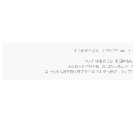
中央电视台网站
|
关于CCTV.com
|
人
中央广播电视总台 中国网络电
违法和不良信息举报
京ICP证060535号
网上传播视听节目许可证号 0102004
新出网证（京）字0