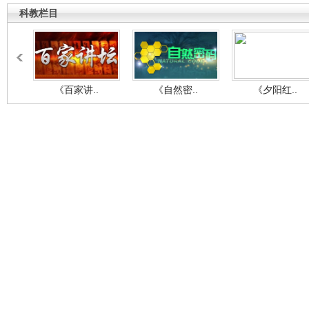
科教栏目
《百家讲..
《自然密..
《夕阳红..