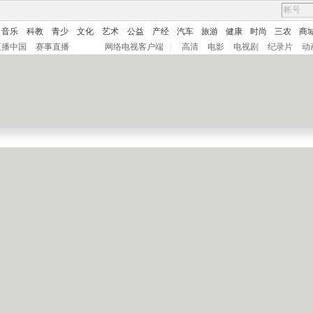
音乐
科教
青少
文化
艺术
公益
产经
汽车
旅游
健康
时尚
三农
商
直播中国
赛事直播
网络电视客户端
|
高清
电影
电视剧
纪录片
动