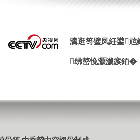
瀵逛笉璧凤紝鍙兘
绋嶅悗灏濊瘯銆�