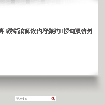
鏄綉缁滃師鍥犳垨鏃犳椤甸潰锛岃