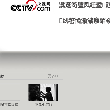
瀵逛笉璧凤紝鍙
绋嶅悗灏濊瘯銆
推荐
更多>>
国城市幸福感
不孝七宗罪