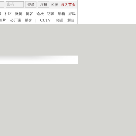
登录
注册
客服
设为首页
城
社区
微博
博客
论坛
访谈
邮箱
游戏
画片
公开课
播客
|
CCTV
频道
栏目