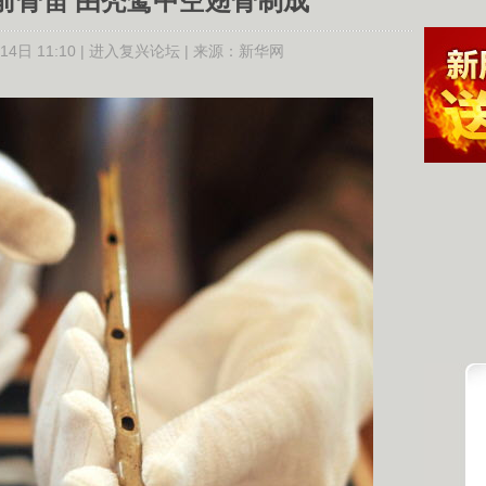
年前骨笛 由秃鹫中空翅骨制成
4日 11:10 |
进入复兴论坛
| 来源：
新华网