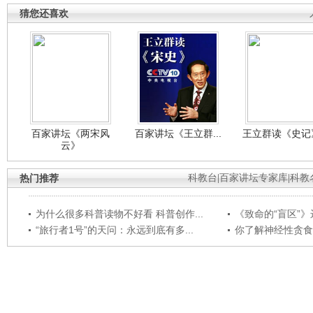
猜您还喜欢
百家讲坛《两宋风
百家讲坛《王立群...
王立群读《史记》
云》
热门推荐
科教台
|
百家讲坛专家库
|
科教
为什么很多科普读物不好看 科普创作...
《致命的“盲区”》远
“旅行者1号”的天问：永远到底有多...
你了解神经性贪食