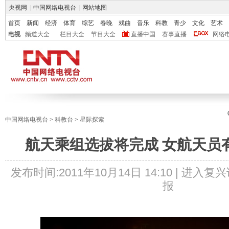
央视网
|
中国网络电视台
|
网站地图
首页
新闻
经济
体育
综艺
春晚
戏曲
音乐
科教
青少
文化
艺术
电视
频道大全
栏目大全
节目大全
直播中国
赛事直播
网络
中国网络电视台
>
科教台
>
星际探索
航天乘组选拔将完成 女航天员
发布时间:
2011年10月14日 14:10 |
进入复兴
报