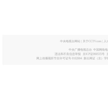
中央电视台网站
|
关于CCTV.com
|
人
中央广播电视总台 中国网络电
违法和不良信息举报
京ICP证060535号
网上传播视听节目许可证号 0102004
新出网证（京）字0