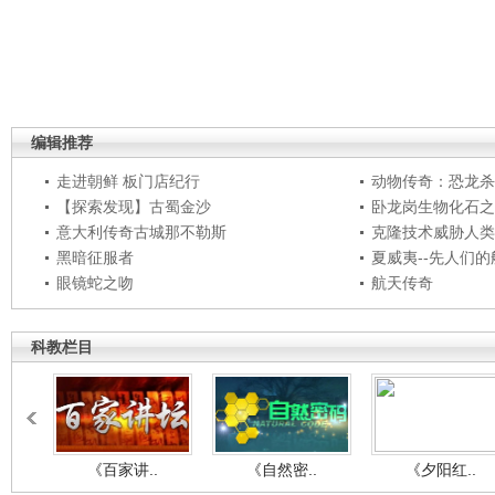
编辑推荐
走进朝鲜 板门店纪行
动物传奇：恐龙杀
【探索发现】古蜀金沙
卧龙岗生物化石之
意大利传奇古城那不勒斯
克隆技术威胁人类
黑暗征服者
夏威夷--先人们
眼镜蛇之吻
航天传奇
科教栏目
《百家讲..
《自然密..
《夕阳红..