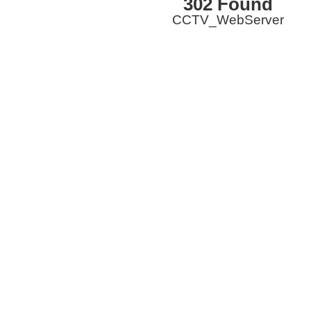
302 Found
CCTV_WebServer