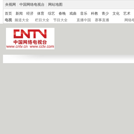
央视网
|
中国网络电视台
|
网站地图
首页
新闻
经济
体育
综艺
春晚
戏曲
音乐
科教
青少
文化
艺术
电视
频道大全
栏目大全
节目大全
直播中国
赛事直播
网络