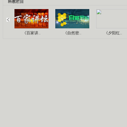
科教栏目
《百家讲..
《自然密..
《夕阳红..