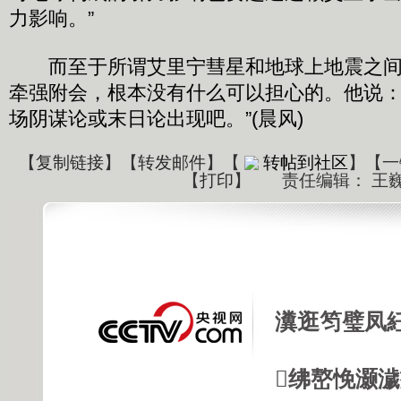
力影响。”
而至于所谓艾里宁彗星和地球上地震之间
牵强附会，根本没有什么可以担心的。他说：
场阴谋论或末日论出现吧。”(晨风)
【
复制链接
】【
转发邮件
】
【
转帖到社区
】【一
【
打印
】
责任编辑： 王
瀵逛笉璧凤
绋嶅悗灏