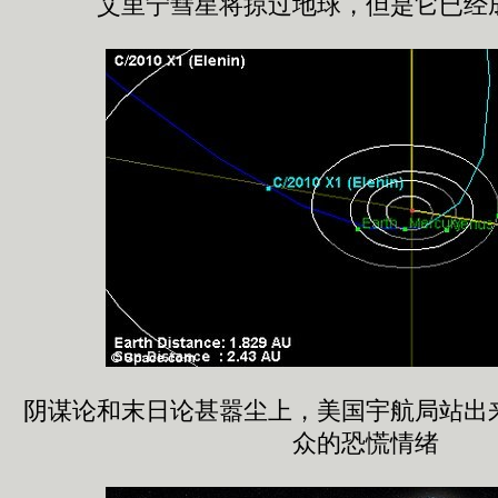
艾里宁彗星将掠过地球，但是它已经
阴谋论和末日论甚嚣尘上，美国宇航局站出
众的恐慌情绪