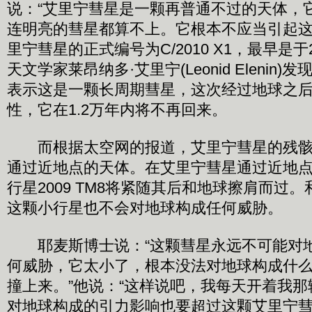
说：“艾里宁彗星是一颗再普通不过的天体，
连明亮的彗星都算不上。它根本不应当引起这
里宁彗星的正式编号为C/2010 X1，最早是于
天文学家莱昂纳多·艾里宁(Leonid Elenin
表示这是一颗长周期彗星，这次经过地球之
性，它在1.2万年内将不再回来。
而根据太空网的报道，艾里宁彗星的残骸
通过近地点的天体。在艾里宁彗星通过近地
行星2009 TM8将紧随其后和地球擦肩而过
这颗小行星也不会对地球构成任何威胁。
耶麦斯博士说：“这颗彗星永远不可能对
何威胁，它太小了，根本没法对地球构成什
撞上来。”他说：“这样说吧，我每天开着我
对地球构成的引力影响也要超过这颗艾里宁