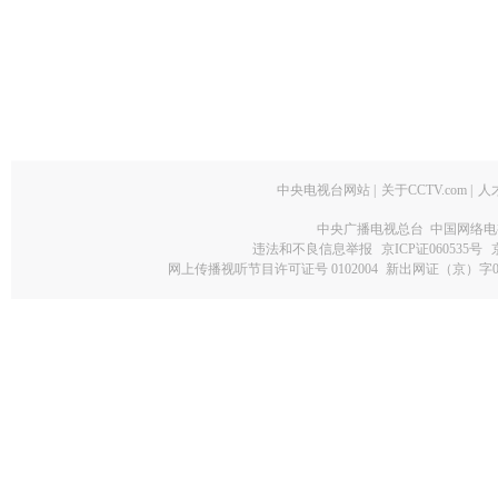
中央电视台网站
|
关于CCTV.com
|
人
中央广播电视总台 中国网络电
违法和不良信息举报
京ICP证060535号
网上传播视听节目许可证号 0102004
新出网证（京）字0