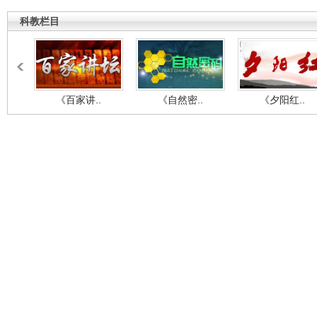
科教栏目
《百家讲..
《自然密..
《夕阳红..