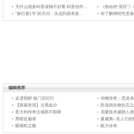
为什么很多科普读物不好看 科普创作...
《致命的“盲区”》远
“旅行者1号”的天问：永远到底有多...
你了解神经性贪食
编辑推荐
走进朝鲜 板门店纪行
动物传奇：恐龙杀
【探索发现】古蜀金沙
卧龙岗生物化石之
意大利传奇古城那不勒斯
克隆技术威胁人类
黑暗征服者
夏威夷--先人们
眼镜蛇之吻
航天传奇