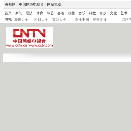
央视网
|
中国网络电视台
|
网站地图
首页
新闻
经济
体育
综艺
春晚
戏曲
音乐
科教
青少
文化
艺术
电视
频道大全
栏目大全
节目大全
直播中国
赛事直播
网络