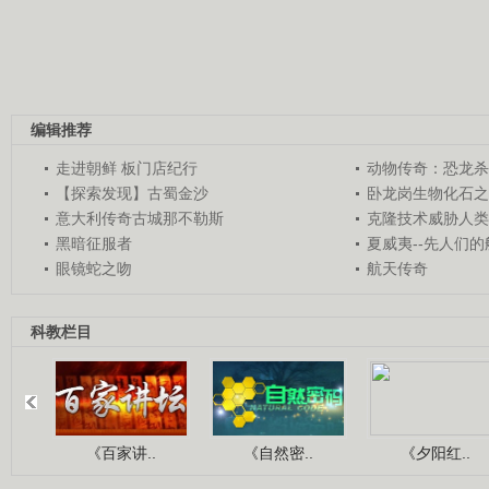
编辑推荐
走进朝鲜 板门店纪行
动物传奇：恐龙杀
【探索发现】古蜀金沙
卧龙岗生物化石之
意大利传奇古城那不勒斯
克隆技术威胁人类
黑暗征服者
夏威夷--先人们
眼镜蛇之吻
航天传奇
科教栏目
《百家讲..
《自然密..
《夕阳红..