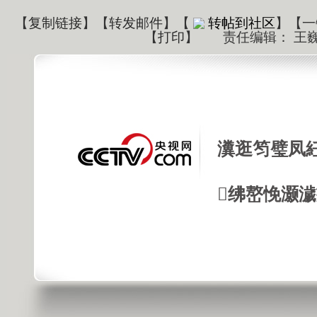
【
复制链接
】【
转发邮件
】
【
转帖到社区
】【一
【
打印
】
责任编辑： 王
瀵逛笉璧凤
绋嶅悗灏