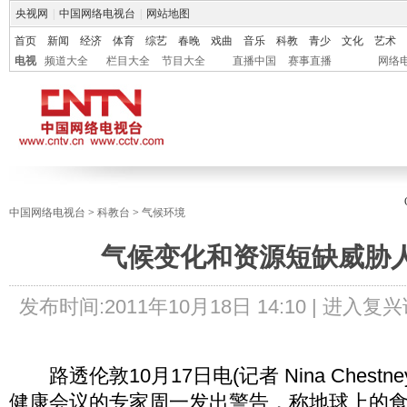
央视网
|
中国网络电视台
|
网站地图
首页
新闻
经济
体育
综艺
春晚
戏曲
音乐
科教
青少
文化
艺术
电视
频道大全
栏目大全
节目大全
直播中国
赛事直播
网络
中国网络电视台
>
科教台
>
气候环境
气候变化和资源短缺威胁
发布时间:
2011年10月18日 14:10 |
进入复兴
路透伦敦10月17日电(记者 Nina Chestne
健康会议的专家周一发出警告，称地球上的