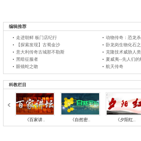
编辑推荐
走进朝鲜 板门店纪行
动物传奇：恐龙杀
【探索发现】古蜀金沙
卧龙岗生物化石之
意大利传奇古城那不勒斯
克隆技术威胁人类
黑暗征服者
夏威夷--先人们
眼镜蛇之吻
航天传奇
科教栏目
《百家讲..
《自然密..
《夕阳红..