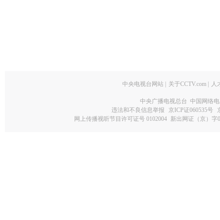
中央电视台网站
|
关于CCTV.com
|
人
中央广播电视总台 中国网络电
违法和不良信息举报
京ICP证060535号
网上传播视听节目许可证号 0102004
新出网证（京）字0