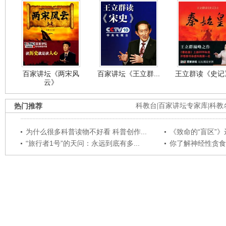
百家讲坛《两宋风
百家讲坛《王立群...
王立群读《史记》
云》
热门推荐
科教台
|
百家讲坛专家库
|
科教
为什么很多科普读物不好看 科普创作...
《致命的“盲区”》远
“旅行者1号”的天问：永远到底有多...
你了解神经性贪食