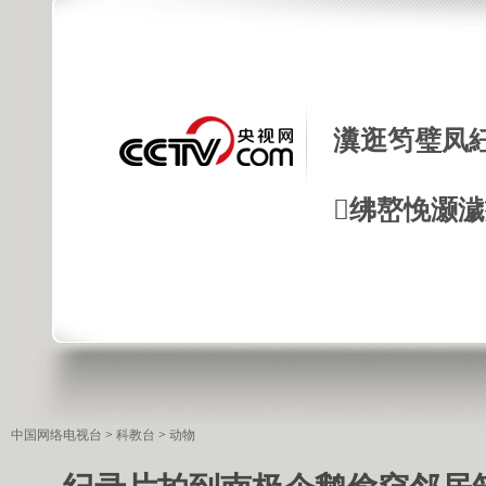
瀵逛笉璧凤
绋嶅悗灏
中国网络电视台
>
科教台
>
动物