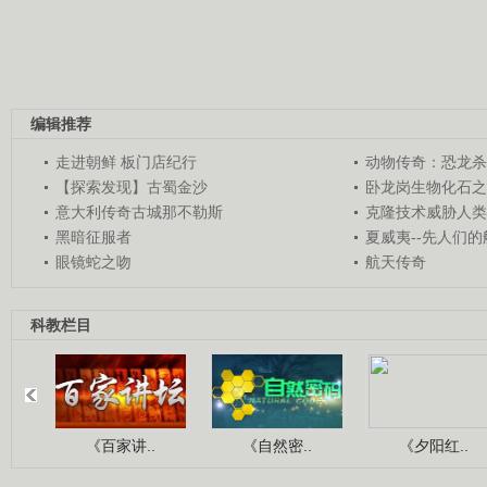
编辑推荐
走进朝鲜 板门店纪行
动物传奇：恐龙杀
【探索发现】古蜀金沙
卧龙岗生物化石之
意大利传奇古城那不勒斯
克隆技术威胁人类
黑暗征服者
夏威夷--先人们
眼镜蛇之吻
航天传奇
科教栏目
《百家讲..
《自然密..
《夕阳红..