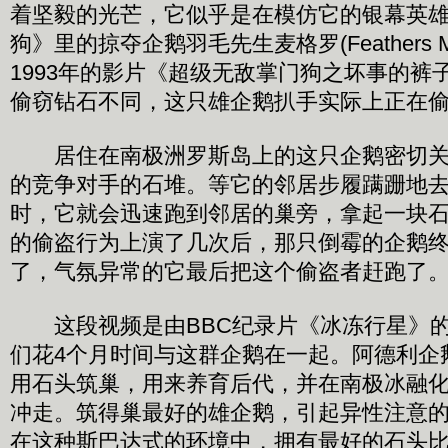
着坚毅的光芒，它似乎是在模仿它的银幕英
狗》里的掠夺企鹅羽毛先生麦格罗(Feathers M
1993年的影片《超级无敌掌门狗之坏事的裤
偷窃钻石不同，这只雄企鹅扒手实际上正在
居住在南极洲罗斯岛上的这只企鹅密切关
的竞争对手的石堆。等它的邻居步履蹒跚地
时，它就会迅速跑到邻居的巢旁，拿起一块
的偷盗行为上演了几次后，那只倒霉的企鹅
了，气氛异常的它最后把这个偷盗者赶跑了
这段视频是由BBC纪录片《冰冻行星》的
们花4个月时间与这群企鹅在一起。阿德利企
用石头筑巢，用来养育后代，并在南极冰融
冲走。筑得巢最好的雄企鹅，引起异性注意
在这种斯巴达式的环境中，拥有最好的石头