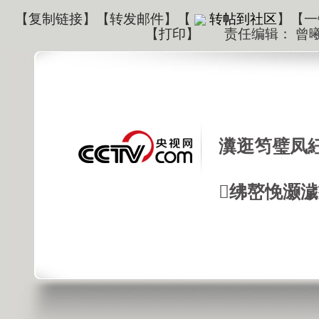
【
复制链接
】【
转发邮件
】
【
转帖到社区
】【一
【
打印
】
责任编辑： 曾
瀵逛笉璧凤
绋嶅悗灏