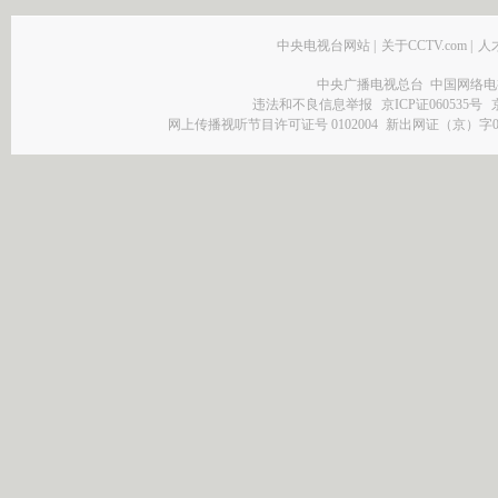
中央电视台网站
|
关于CCTV.com
|
人
中央广播电视总台 中国网络电
违法和不良信息举报
京ICP证060535号
网上传播视听节目许可证号 0102004
新出网证（京）字0