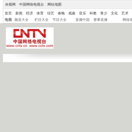
央视网
|
中国网络电视台
|
网站地图
首页
新闻
经济
体育
综艺
春晚
戏曲
音乐
科教
青少
文化
艺术
电视
频道大全
栏目大全
节目大全
直播中国
赛事直播
网络