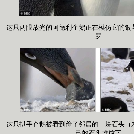
这只两眼放光的阿德利企鹅正在模仿它的银
罗
这只扒手企鹅被看到偷了邻居的一块石头（
己的石头堆放下