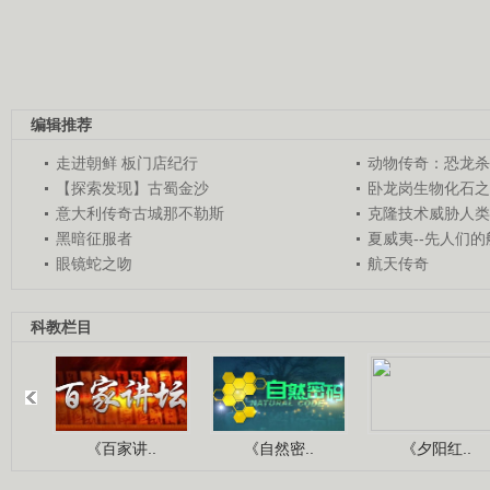
编辑推荐
走进朝鲜 板门店纪行
动物传奇：恐龙杀
【探索发现】古蜀金沙
卧龙岗生物化石之
意大利传奇古城那不勒斯
克隆技术威胁人类
黑暗征服者
夏威夷--先人们
眼镜蛇之吻
航天传奇
科教栏目
《百家讲..
《自然密..
《夕阳红..