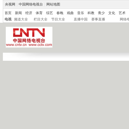
央视网
|
中国网络电视台
|
网站地图
首页
新闻
经济
体育
综艺
春晚
戏曲
音乐
科教
青少
文化
艺术
电视
频道大全
栏目大全
节目大全
直播中国
赛事直播
网络