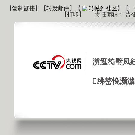
【
复制链接
】【
转发邮件
】
【
转帖到社区
】【一
【
打印
】
责任编辑： 曹
瀵逛笉璧凤
绋嶅悗灏