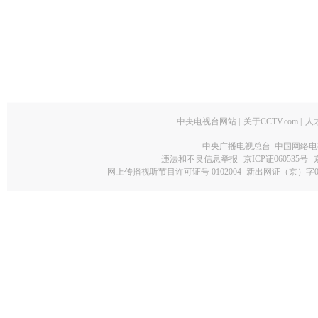
中央电视台网站
|
关于CCTV.com
|
人
中央广播电视总台 中国网络电
违法和不良信息举报
京ICP证060535号
网上传播视听节目许可证号 0102004
新出网证（京）字0