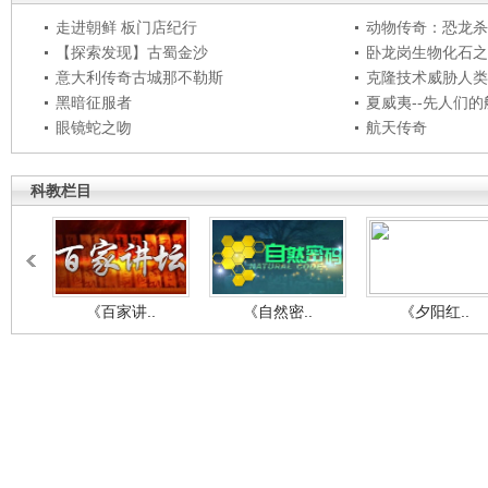
走进朝鲜 板门店纪行
动物传奇：恐龙杀
【探索发现】古蜀金沙
卧龙岗生物化石之
意大利传奇古城那不勒斯
克隆技术威胁人类
黑暗征服者
夏威夷--先人们
眼镜蛇之吻
航天传奇
科教栏目
《百家讲..
《自然密..
《夕阳红..