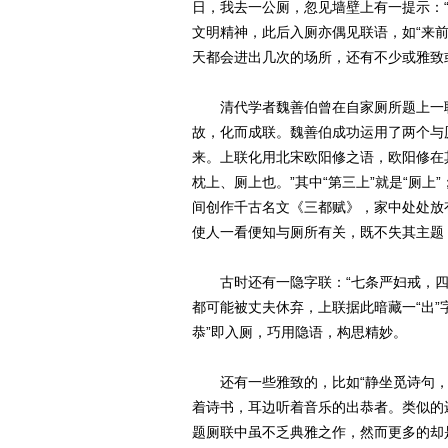
日，我去一公厕，忽见墙壁上有一提示：
文明精神，此后入厕亦偶见联语，如“来
天都会进出几次的场所，还有不少或雅致
清代学者魏善伯曾在自家厕所题上一联
故，化而成联。魏善伯成功运用了两个与
来。上联化用北宋欧阳修之语，欧阳修在
枕上、厕上也。”其中“第三上”就是“厕
间创作千古名文《三都赋》，家中处处放
使人一看便知与厕所有关，既不失其主
古时还有一隐字联：“七条严妇戒，四品
都可能被丈夫休弃，上联据此暗藏一“出”字
恭”即入厕，巧用隐语，构思精妙。
还有一些雅致的，比如“静坐觅诗句，
着诗书，耳边听着音乐的出恭者。类似的
题厕联中虽不乏典雅之作，然而更多的却