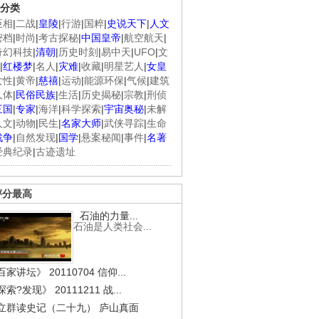
分类
臣相
|
二战
|
皇陵
|
行游
|
国粹
|
史说天下
|
人文
密档
|
时尚
|
考古探秘
|
中国皇帝
|
航空航天
|
奇幻科技
|
清朝
|
历史时刻
|
易中天
|
UFO
|
文
|
红楼梦
|
名人
|
灾难
|
收藏
|
明星艺人
|
女皇
女性
|
黄帝
|
慈禧
|
运动
|
能源环保
|
气候
|
建筑
人体
|
民俗民族
|
生活
|
历史揭秘
|
宗教
|
刑侦
三国
|
专家
|
海洋
|
科学探索
|
宇宙奥秘
|
未解
人文
|
动物
|
民生
|
名家大师
|
武侠寻踪
|
生命
战争
|
自然发现
|
国学
|
悬案秘闻
|
事件
|
名著
经典纪录
|
古迹遗址
评分最高
石油的力量...
石油是人类社会...
家讲坛》 20110704 信仰...
索?发现》 20111211 战...
立群读史记（二十九） 庐山真面