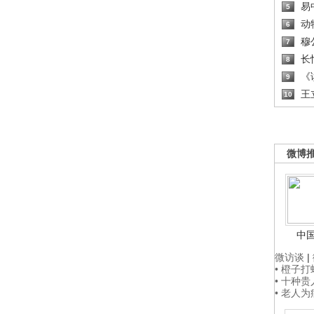
易
5
动
6
穆
7
长
8
《读
9
王
10
微博
中
微访谈
|
• 橙子
• 十种
• 老人