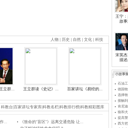
王宁：
故事
人物
|
历史
|
自然
|
文化
|
科技
宋英杰
描述
小故事
石油工
立群...
王立群读《史记》...
百家讲坛《易经的...
德国牧
选择牧
接触到
肯尼迪
科教台
|
百家讲坛专家库
|
科教名栏
|
科教排行榜
|
科教精彩图库
狼和犬
提高警
...
《致命的“盲区”》远离交通危险 让...
西方把