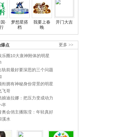
国·
梦想星搭
我要上春
开门大吉
行
档
晚
劲爆点
更多 >>
娱乐圈10大衰神附体的明星
学
出轨前最好要深思的三个问题
和
领衔拥有神秘身份背景的明星
飞飞哥
姑娘迪拉娜：把压力变成动力
小卒
青奥会俏主播陈滢：年轻真好
和溪水