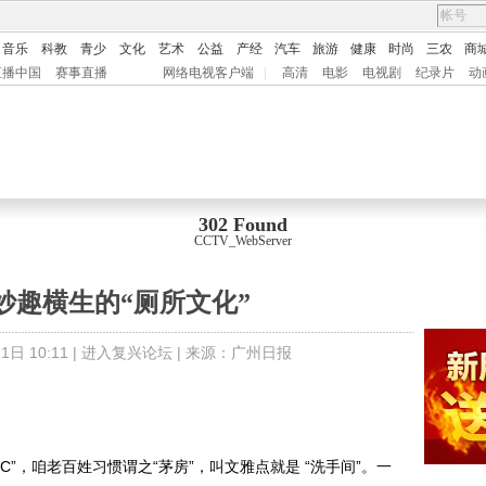
音乐
科教
青少
文化
艺术
公益
产经
汽车
旅游
健康
时尚
三农
商
直播中国
赛事直播
网络电视客户端
|
高清
电影
电视剧
纪录片
动
302 Found
CCTV_WebServer
妙趣横生的“厕所文化”
日 10:11 |
进入复兴论坛
| 来源：
广州日报
，咱老百姓习惯谓之“茅房”，叫文雅点就是 “洗手间”。一