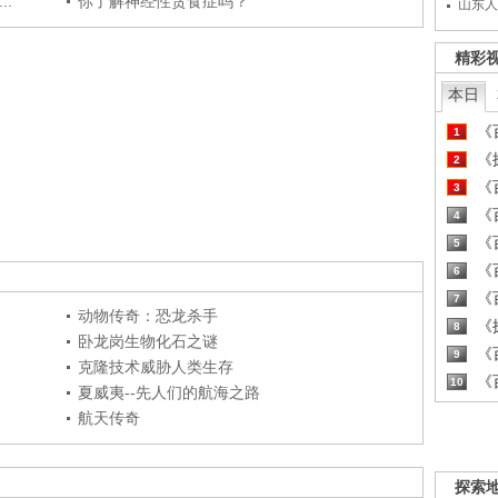
.
你了解神经性贪食症吗？
山东人
精彩
本日
《百
1
《探
2
《百
3
《百
4
《百
5
《百
6
《百
7
动物传奇：恐龙杀手
《探
8
卧龙岗生物化石之谜
《百
9
克隆技术威胁人类生存
《百
10
夏威夷--先人们的航海之路
航天传奇
探索