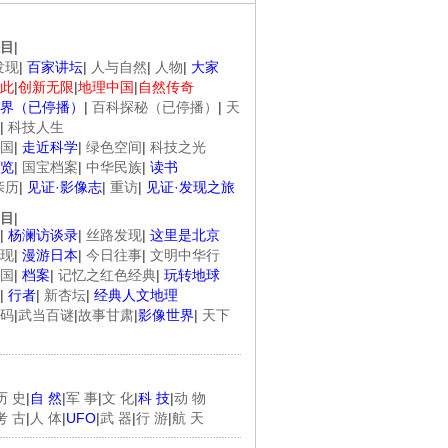
目
|
发现
|
百家讲坛
|
人与自然
|
人物
|
大家
此
|
创新无限
|
地理中国
|
自然传奇
.
《经典人..
《中华民..
《人物》..
界（已停播）
|
百科探秘（已停播）
|
天
|
科技人生
国
|
走近科学
|
绿色空间
|
科技之光
览
|
国宝档案
|
中华民族
|
读书
亲历
|
见证·影像志
|
重访
|
见证·发现之旅
目
|
|
杨澜访谈录
|
丝路发现
|
这里是北京
现
|
漫游日本
|
今日往事
|
文明中华行
国
|
档案
|
记忆之红色经典
|
玩转地球
|
行者
|
新杏坛
|
经典人文地理
码
|
武当百谜
|
故事甘肃
|
影像世界
|
天下
历 史
|
自 然
|
军 事
|
文 化
|
科 技
|
动 物
考 古
|
人 体
|
UFO
|
武 器
|
行 游
|
航 天