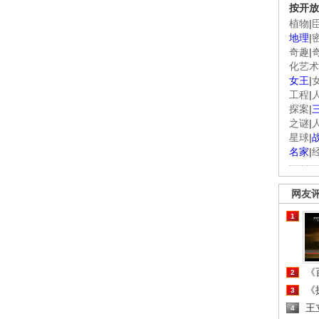
按开放
植物
|
地理
|
奇趣
|
化艺术
女王
|
工程
|
探案
|
之谜
|
星球
|
名家
|
网友
1
《百
2
《探
3
王
4