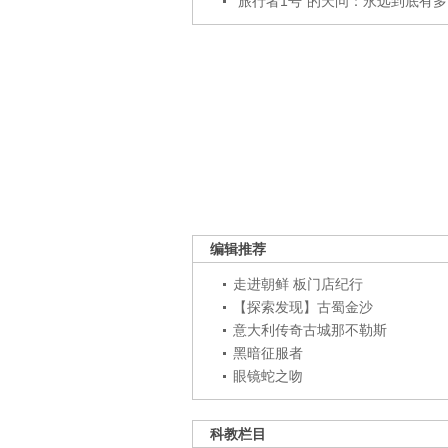
“旅行者1号”的天问：永远到底有多..
编辑推荐
走进朝鲜 板门店纪行
【探索发现】古蜀金沙
意大利传奇古城那不勒斯
黑暗征服者
眼镜蛇之吻
科教栏目