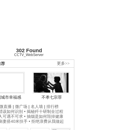
302 Found
CCTV_WebServer
推荐
更多>>
国城市幸福感
不孝七宗罪
微直播
|
微广场
|
名人墙
|
排行榜
打蜡该如何识别
• 揭秘歼十研制全过程
贵人可遇不可求
• 抽烟是如何毁掉健康
为病妻搭40米扶手
• 拒绝浪费从我做起