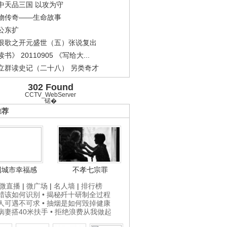
中天品三国 以攻为守
物传奇——生命故事
公东扩
恨歌之开元盛世（五）张说复出
书》 20110905 《写给大...
立群读史记（二十八） 另类奇才
302 Found
CCTV_WebServer
锘�
推荐
国城市幸福感
不孝七宗罪
微直播
|
微广场
|
名人墙
|
排行榜
打蜡该如何识别
• 揭秘歼十研制全过程
贵人可遇不可求
• 抽烟是如何毁掉健康
为病妻搭40米扶手
• 拒绝浪费从我做起