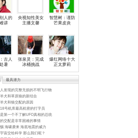
别人的
央视知性美女
智慧树：谨防
难讲
主播文馨
芒果皮炎
：古人
张泉灵：完成
爆红网络十大
处暑
冰桶挑战
正太萝莉
集
最具潜力
人发现的完整无损的不明飞行物
羊犬和草原狼的新结合
羊犬和狼交配的原因
18号机库最高机密的打字员
是第一个不了解UFO真相的总统
的交配是非常困难的事情
惕 海啸袭来 海底地震的威力
宇宙交给科学 那么我们呢？