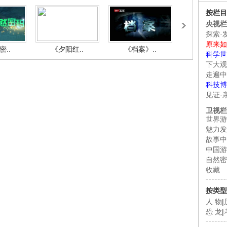
按栏目
央视栏
探索·
原来如
..
《夕阳红..
《档案》..
《人与自.
科学世
下大观
走遍中
科技博
见证·
卫视栏
世界游
魅力发
故事中
中国游
自然密
收藏
按类型
人 物
|
恐 龙
|