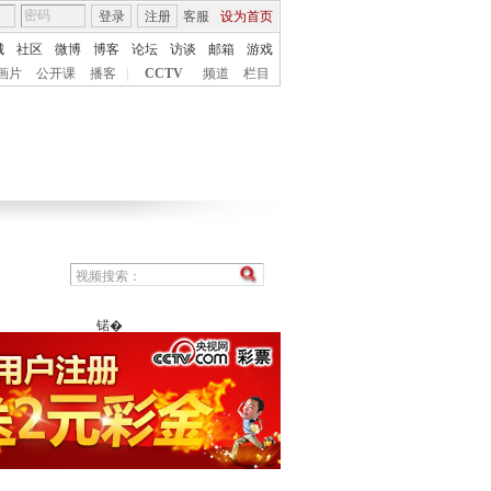
登录
注册
客服
设为首页
城
社区
微博
博客
论坛
访谈
邮箱
游戏
画片
公开课
播客
|
CCTV
频道
栏目
锘�