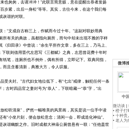
“来也匆匆，去请冲冲！”此联言简意赅，意在提醒出恭者发扬
前百步紧，出后一身松”等等。其实，古往今来，在这个我们每
或诙谐的对联。
：“文成自古称三上，作赋而今过十年。”这副对联妙用典
厕所有关的典故，虽都指向厕所，而句中却未出现不雅的字样
其《归田录》中曾说：“余生平所作文章，多在三上，乃马上、
上”；下联则借用晋代左思写《三都赋》之典，左思曾花费十年时
有纸笔，连厕所也不例外，偶有所得，立即记下。双典同指，
微博
题，而且含蓄清新，典雅大方，令人叹服。
受夫封。”古代妇女地位低下，有“七出”戒律，触犯任何一条
；古时四品官之妻封号为“恭人”，下联暗藏一“恭”字，“出
中
微访谈
|
放松听清泉”，俨然一幅唯美的风景画，其实是说一位手中读
• 橙子
• 十种
还有“小坐片刻，便会放松意念；清闲一会，即成造化神仙”。
• 老人
是诙谐幽默之作。旧时成都大神庙公厕曾悬有一联：“任他盖世