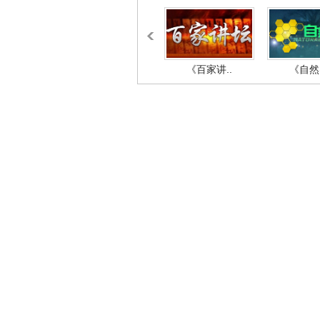
《百家讲..
《自然密