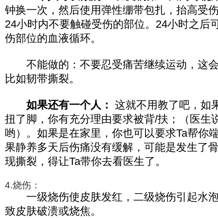
钟换一次，然后使用弹性绷带包扎，抬高受
24小时内不要触碰受伤的部位。24小时之后
伤部位的血液循环。
不能做的：不要忍受痛苦继续运动，这会
比如韧带撕裂。
如果还有一个人：
这就不用教了吧，如
扭了脚，你有充分理由要求被背/扶；（医生
哟）。如果是在家里，你也可以要求Ta帮你
果静养多天后伤痛没有缓解，可能是发生了
现撕裂，得让Ta带你去看医生了。
4.烧伤：
一级烧伤使皮肤发红，二级烧伤引起水泡
致皮肤破溃或烧焦。