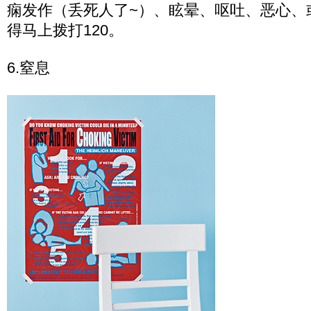
痫发作（丢死人了~）、眩晕、呕吐、恶心、
得马上拨打120。
6.窒息