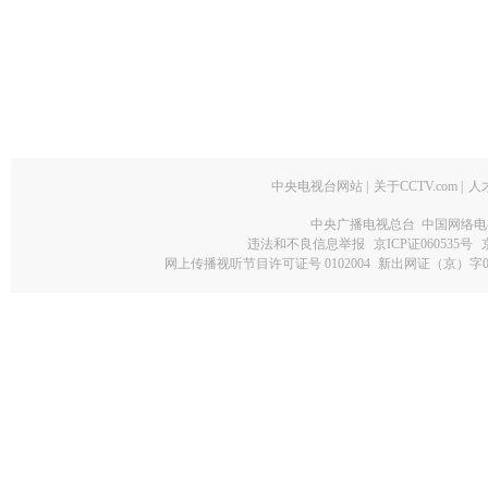
中央电视台网站
|
关于CCTV.com
|
人
中央广播电视总台 中国网络电
违法和不良信息举报
京ICP证060535号
网上传播视听节目许可证号 0102004
新出网证（京）字0