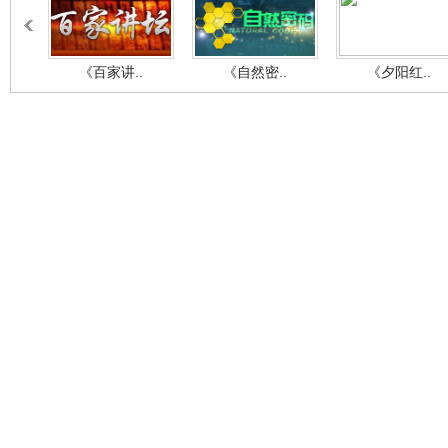
《百家讲..
《自然密..
《夕阳红..