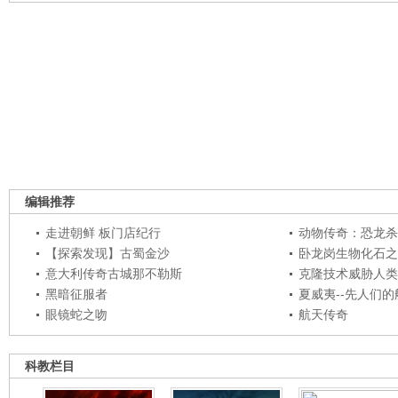
编辑推荐
走进朝鲜 板门店纪行
动物传奇：恐龙杀
【探索发现】古蜀金沙
卧龙岗生物化石之
意大利传奇古城那不勒斯
克隆技术威胁人类
黑暗征服者
夏威夷--先人们
眼镜蛇之吻
航天传奇
科教栏目