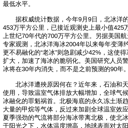
最低水平。
据权威统计数据，今年9月9日，北冰洋的
453万平方公里，已接近观测史上最小值42
上世纪70年代的700万平方公里。另据美国
专家观测，北冰洋海冰2004年以来每年变薄约
更不易融化的“老冰”则急剧减少42%，这使
扩大，加速了海冰的脆弱化。美国研究人员
冰将在30年内消失，而不是之前预测的90年
北冰洋遭殃原因何在？近年来，石油和天
使用，导致温室气体排放大幅增加，全球气
冰融化的罪魁祸首。北极海底的永久冻土渐
大量的甲烷等气体，反过来加剧全球温室效
夏季强劲的气流将部分海冰带离北极，使北
于阳光之下，水体温度增高，地球表面对太