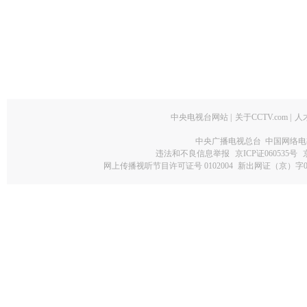
中央电视台网站
|
关于CCTV.com
|
人
中央广播电视总台 中国网络电
违法和不良信息举报
京ICP证060535号
网上传播视听节目许可证号 0102004
新出网证（京）字0