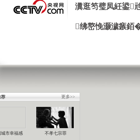
瀵逛笉璧凤紝鍙
绋嶅悗灏濊瘯銆
推荐
更多>>
国城市幸福感
不孝七宗罪