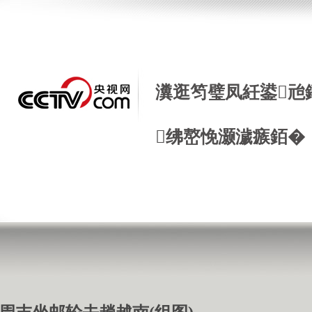
瀵逛笉璧凤紝鍙兘
绋嶅悗灏濊瘯銆�