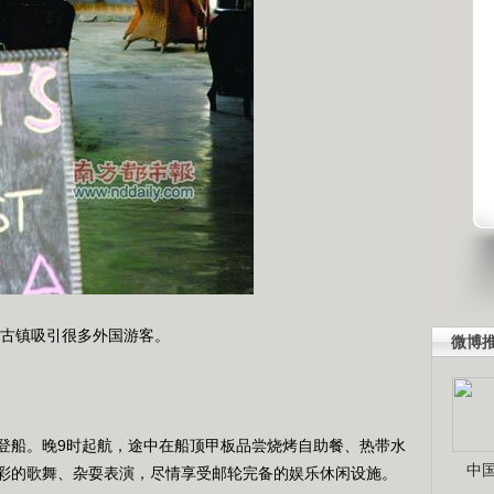
古镇吸引很多外国游客。
微博
船。晚9时起航，途中在船顶甲板品尝烧烤自助餐、热带水
中
彩的歌舞、杂耍表演，尽情享受邮轮完备的娱乐休闲设施。