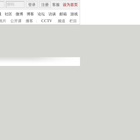
登录
注册
客服
设为首页
城
社区
微博
博客
论坛
访谈
邮箱
游戏
画片
公开课
播客
|
CCTV
频道
栏目