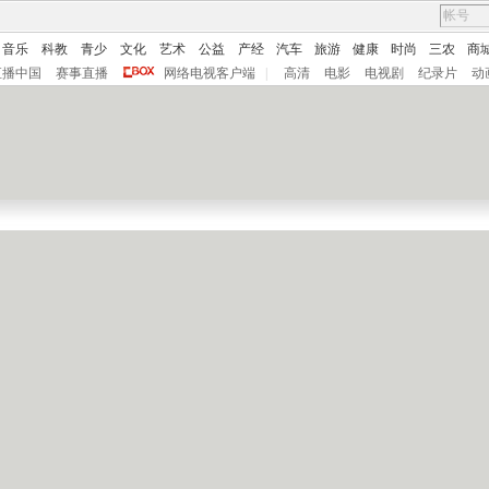
音乐
科教
青少
文化
艺术
公益
产经
汽车
旅游
健康
时尚
三农
商
直播中国
赛事直播
网络电视客户端
|
高清
电影
电视剧
纪录片
动