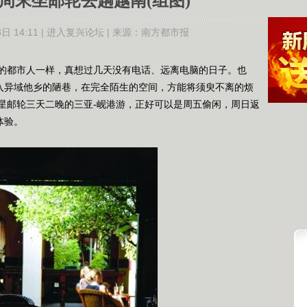
周末坐邮轮去趟越南(组图)
日 14:11 |
进入复兴论坛
| 来源：
南方都市报
都市人一样，真想过几天没有电话、远离电脑的日子。也
踅入异域他乡的陋巷，在完全陌生的空间，方能将须臾不离的烦
星邮轮三天二晚的三亚-岘港游，正好可以是周五偷闲，周日返
体验。