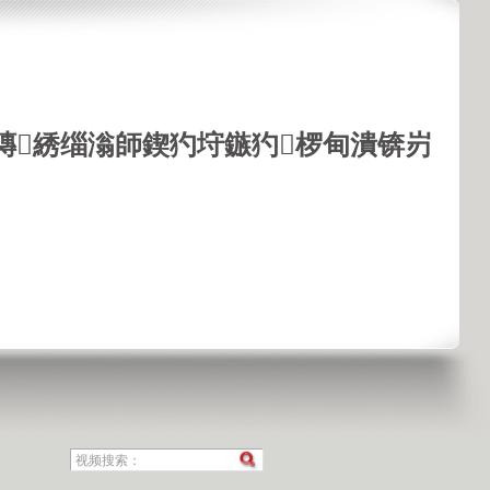
鏄綉缁滃師鍥犳垨鏃犳椤甸潰锛岃