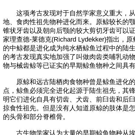
这项考古发现对于自然学家意义重大，从
地、食肉性祖先物种进化而来。原鲸较长的
锥状牙齿以及朝向后颚的较大剪切牙齿可以
家理查德-莱德克(Richard Lydekker)指
的中鲸都是进化成为纯水栖鲸鱼过程中的陆
的考古发现真实地加强了叫做肉齿类哺乳动
物与械齿鲸等已证实的早期鲸鱼物种之间具
原鲸和远古陆栖肉食物种曾是鲸鱼进化的
点，鲸鱼必须完全进化起源于陆生祖先，其
明它们进化自具有切齿、犬齿、前臼齿和后
掠食性祖先。但是没有人知道原鲸的肢体是
的头骨和部分脊椎骨。
古生物学家认为大量的早期鲸鱼物种从埃