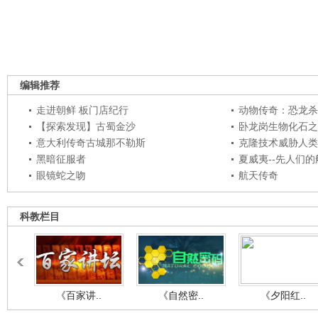
编辑推荐
走进朝鲜 板门店纪行
动物传奇：恐龙杀
【探索发现】古蜀金沙
卧龙岗生物化石之
意大利传奇古城那不勒斯
克隆技术威胁人类
黑暗征服者
夏威夷--先人们
眼镜蛇之吻
航天传奇
科教栏目
《百家讲..
《自然密..
《夕阳红..