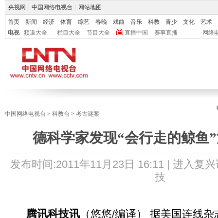
央视网
|
中国网络电视台
|
网站地图
首页
新闻
经济
体育
综艺
春晚
戏曲
音乐
科教
青少
文化
艺术
电视
频道大全
栏目大全
节目大全
直播中国
赛事直播
网络
中国网络电视台
>
科教台
>
考古谜案
德科学家发现“会行走的鲸鱼
发布时间:
2011年11月23日 16:11 |
进入复兴
技
腾讯科技讯
（悠悠/编译） 据美国连线