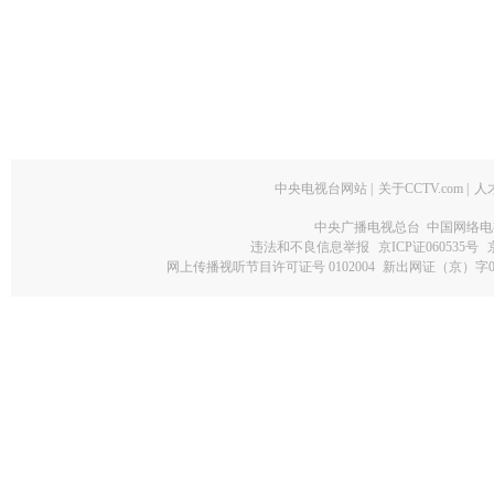
中央电视台网站
|
关于CCTV.com
|
人
中央广播电视总台 中国网络电
违法和不良信息举报
京ICP证060535号
网上传播视听节目许可证号 0102004
新出网证（京）字0