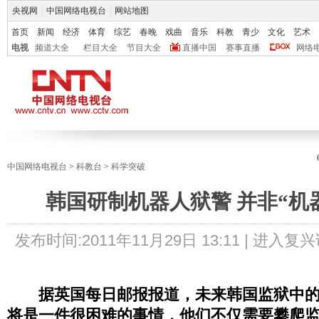
央视网
|
中国网络电视台
|
网站地图
首页
新闻
经济
体育
综艺
春晚
戏曲
音乐
科教
青少
文化
艺术
电视
频道大全
栏目大全
节目大全
直播中国
赛事直播
网络
中国网络电视台
>
科教台
>
科学突破
韩国研制机器人狱警 并非“机
发布时间:
2011年11月29日 13:11 |
进入复兴
据英国每日邮报报道，未来韩国监狱中
将是一件很困难的事情，他们不仅需要攀爬