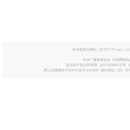
中央电视台网站
|
关于CCTV.com
|
人
中央广播电视总台 中国网络电
违法和不良信息举报
京ICP证060535号
网上传播视听节目许可证号 0102004
新出网证（京）字0