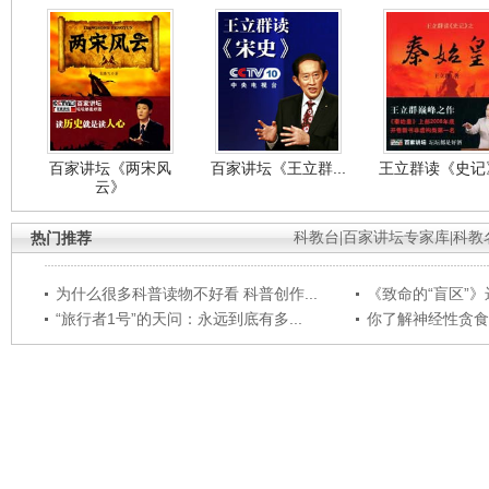
百家讲坛《两宋风
百家讲坛《王立群...
王立群读《史记》
云》
热门推荐
科教台
|
百家讲坛专家库
|
科教
为什么很多科普读物不好看 科普创作...
《致命的“盲区”》远
“旅行者1号”的天问：永远到底有多...
你了解神经性贪食