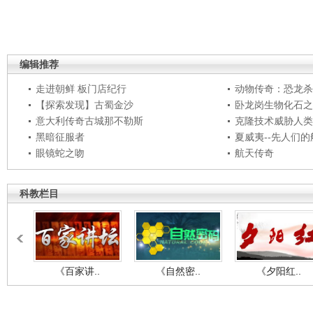
编辑推荐
走进朝鲜 板门店纪行
动物传奇：恐龙杀
【探索发现】古蜀金沙
卧龙岗生物化石之
意大利传奇古城那不勒斯
克隆技术威胁人类
黑暗征服者
夏威夷--先人们
眼镜蛇之吻
航天传奇
科教栏目
《百家讲..
《自然密..
《夕阳红..