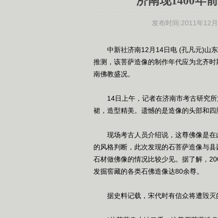
济南现1400年
发布时间:
2011年12月2
中新社济南12月14日电 (孔凡元)
推测，该菩萨造像的制作年代应为北齐时
南佛教盛况。
14日上午，记者在济南市考古研究所
裙，造型精美。遗憾的是造像的头部和四
现场考古人员介绍说，这尊佛像是在此
的风格判断，此次发现的石菩萨造像与县
石材做佛像的情况比较少见。据了解，20
发掘窖藏的各类石佛造像达80余尊。
据史料记载，宋代时有信众将遭毁灭的