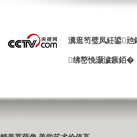
瀵逛笉璧凤紝鍙兘
绋嶅悗灏濊瘯銆�