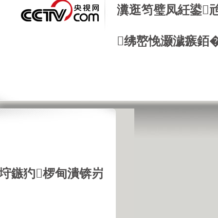
瀵逛笉璧凤紝鍙
绋嶅悗灏濊瘯銆
推荐
更多>>
垨鏃犳椤甸潰锛岃
国城市幸福感
不孝七宗罪