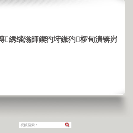
鏄綉缁滃師鍥犳垨鏃犳椤甸潰锛岃