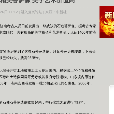
前精美菩萨像 美学艺术价值高
6日 11:12 |
进入复兴论坛
| 来源：
中新社
山东济南考古人员日前发掘出一尊残缺的石造菩萨像。据考古专家
期或隋代，具有很高的美学价值和艺术价值，见证1400年前济
文物库房见到了这尊石菩萨造像。只见菩萨身披缨络，下着长
肢已经缺失，残高95厘米。
间舜井街工地被施工工人挖出来的。根据出土的位置和佛像
西巷出土造像同属开元寺或其前身寺院遗物。山东境内用这种
03年，济南县西巷发掘一批北朝至宋代的石佛像。2006年，
石佛石菩萨造像收集起来，举行仪式之后进行“埋葬”。