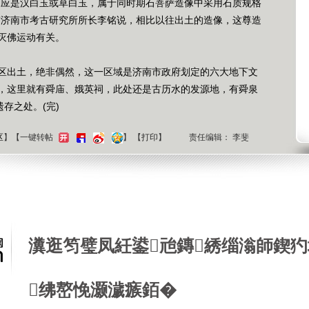
应是汉白玉或草白玉，属于同时期石菩萨造像中采用石质规格
”济南市考古研究所所长李铭说，相比以往出土的造像，这尊造
灭佛运动有关。
出土，绝非偶然，这一区域是济南市政府划定的六大地下文
，这里就有舜庙、娥英祠，此处还是古历水的发源地，有舜泉
存之处。(完)
区
】【一键转帖
】
【
打印
】
责任编辑： 李斐
微博
瀵逛笉璧凤紝鍙兘鏄綉缁滃師鍥犳
绋嶅悗灏濊瘯銆�
中