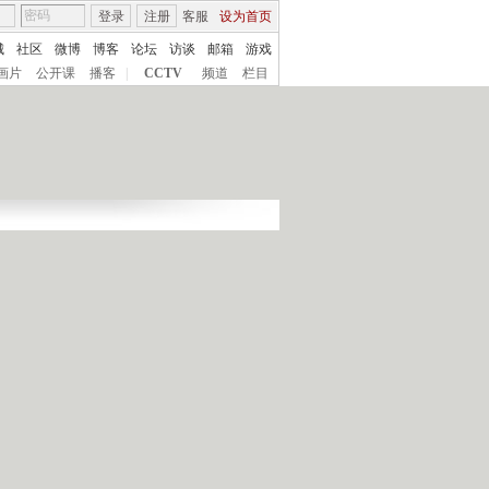
登录
注册
客服
设为首页
城
社区
微博
博客
论坛
访谈
邮箱
游戏
画片
公开课
播客
|
CCTV
频道
栏目