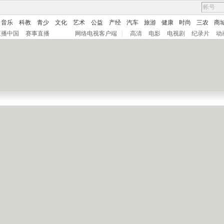
音乐
科教
青少
文化
艺术
公益
产经
汽车
旅游
健康
时尚
三农
商
直播中国
赛事直播
网络电视客户端
|
高清
电影
电视剧
纪录片
动