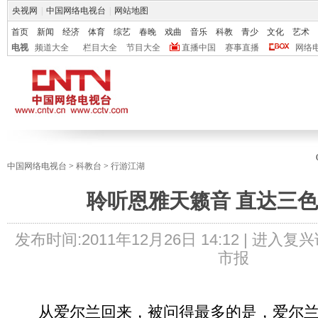
央视网
|
中国网络电视台
|
网站地图
首页
新闻
经济
体育
综艺
春晚
戏曲
音乐
科教
青少
文化
艺术
电视
频道大全
栏目大全
节目大全
直播中国
赛事直播
网络
中国网络电视台
>
科教台
>
行游江湖
聆听恩雅天籁音 直达三
发布时间:
2011年12月26日 14:12 |
进入复兴
市报
从爱尔兰回来，被问得最多的是，爱尔兰