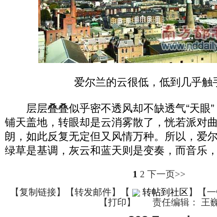
爱尔兰的云很低，低到几乎触
层层叠叠似乎密不透风却不缺透气“天眼”
铺天盖地，转眼却是云消雾散了，恍若派对
朗，如此反复无定但又风情万种。所以，爱
绿草是基调，灰云和蓝天则是变奏，而音乐
1
2
下一页>>
【
复制链接
】【
转发邮件
】
【
转帖到社区
】【一
【
打印
】
责任编辑： 王