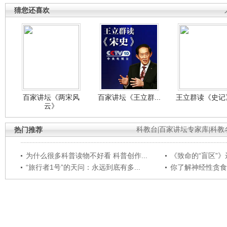
猜您还喜欢
百家讲坛《两宋风
百家讲坛《王立群...
王立群读《史记》
云》
热门推荐
科教台
|
百家讲坛专家库
|
科教
为什么很多科普读物不好看 科普创作...
《致命的“盲区”》远
“旅行者1号”的天问：永远到底有多...
你了解神经性贪食