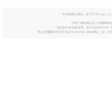
中央电视台网站
|
关于CCTV.com
|
人
中央广播电视总台 中国网络电
违法和不良信息举报
京ICP证060535号
网上传播视听节目许可证号 0102004
新出网证（京）字0