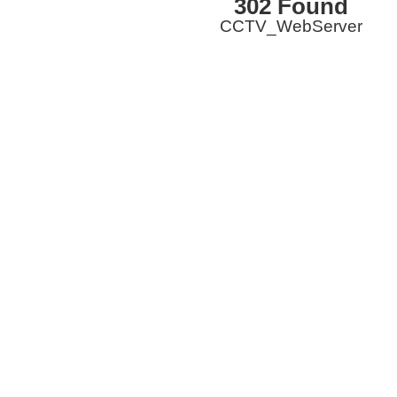
302 Found
CCTV_WebServer