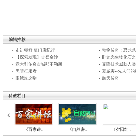
编辑推荐
走进朝鲜 板门店纪行
动物传奇：恐龙杀
【探索发现】古蜀金沙
卧龙岗生物化石之
意大利传奇古城那不勒斯
克隆技术威胁人类
黑暗征服者
夏威夷--先人们
眼镜蛇之吻
航天传奇
科教栏目
《百家讲..
《自然密..
《夕阳红..