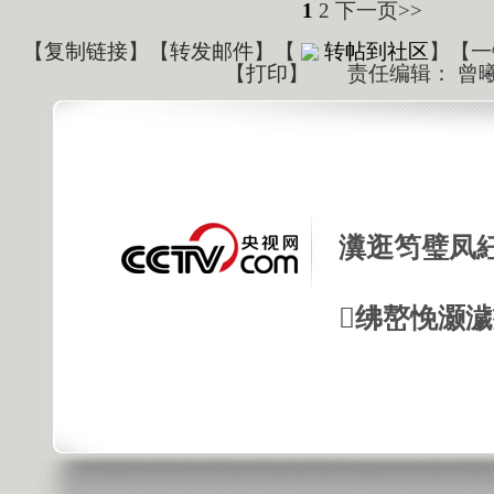
1
2
下一页>>
【
复制链接
】【
转发邮件
】
【
转帖到社区
】【一
【
打印
】
责任编辑： 曾
瀵逛笉璧凤
绋嶅悗灏