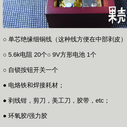
○ 单芯绝缘细铜线（这种线方便在中部剥皮）
○ 5.6k电阻 20个○ 9V方形电池 1个
○ 自锁按钮开关一个
● 电烙铁和焊接耗材；
● 剥线钳，剪刀，美工刀，胶带，etc；
● 环氧胶/强力胶