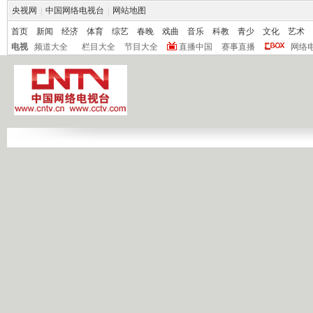
央视网
|
中国网络电视台
|
网站地图
首页
新闻
经济
体育
综艺
春晚
戏曲
音乐
科教
青少
文化
艺术
电视
频道大全
栏目大全
节目大全
直播中国
赛事直播
网络