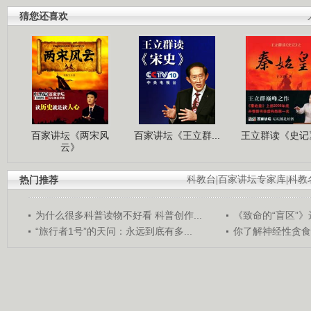
猜您还喜欢
百家讲坛《两宋风
百家讲坛《王立群...
王立群读《史记》
云》
热门推荐
科教台
|
百家讲坛专家库
|
科教
为什么很多科普读物不好看 科普创作...
《致命的“盲区”》远
“旅行者1号”的天问：永远到底有多...
你了解神经性贪食