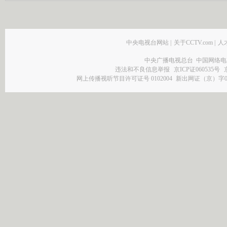
中央电视台网站
|
关于CCTV.com
|
人
中央广播电视总台 中国网络电
违法和不良信息举报
京ICP证060535号
网上传播视听节目许可证号 0102004
新出网证（京）字0