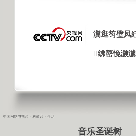
瀵逛笉璧凤
绋嶅悗灏
中国网络电视台
>
科教台
>
生活
音乐圣诞树