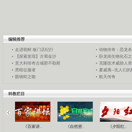
编辑推荐
走进朝鲜 板门店纪行
动物传奇：恐龙杀
【探索发现】古蜀金沙
卧龙岗生物化石之
意大利传奇古城那不勒斯
克隆技术威胁人类
黑暗征服者
夏威夷--先人们
眼镜蛇之吻
航天传奇
科教栏目
《百家讲..
《自然密..
《夕阳红..