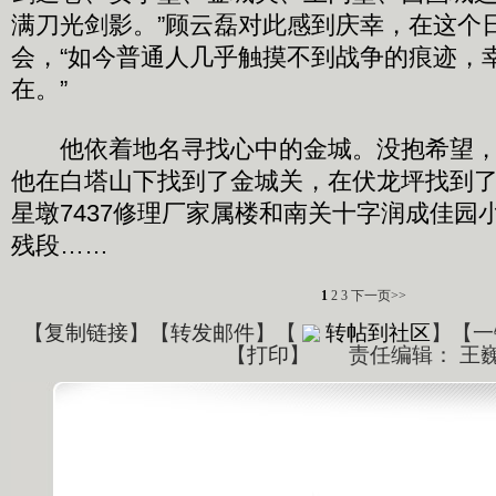
满刀光剑影。”顾云磊对此感到庆幸，在这个
会，“如今普通人几乎触摸不到战争的痕迹，
在。”
他依着地名寻找心中的金城。没抱希望，
他在白塔山下找到了金城关，在伏龙坪找到
星墩7437修理厂家属楼和南关十字润成佳园
残段……
1
2
3
下一页>>
【
复制链接
】【
转发邮件
】
【
转帖到社区
】【一
【
打印
】
责任编辑： 王