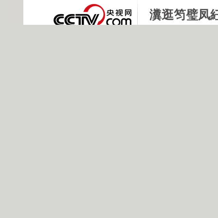
瀵逛笉璧凤
绋嶅悗灏