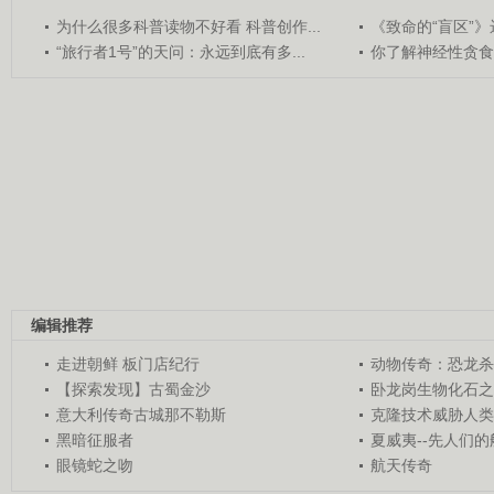
为什么很多科普读物不好看 科普创作...
《致命的“盲区”》远
“旅行者1号”的天问：永远到底有多...
你了解神经性贪食
编辑推荐
走进朝鲜 板门店纪行
动物传奇：恐龙杀
【探索发现】古蜀金沙
卧龙岗生物化石之
意大利传奇古城那不勒斯
克隆技术威胁人类
黑暗征服者
夏威夷--先人们
眼镜蛇之吻
航天传奇