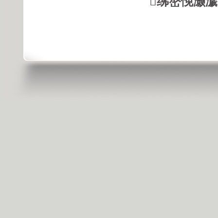
绋嶅悗灏