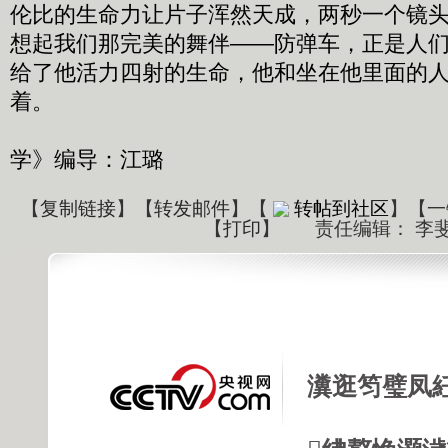
伦比的生命力让片子浑然天成，两秒一个镜
想起我们那完美的舞伴——防弹车，正是人
给了他活力四射的生命，他和坐在他里面的
着。
《走
学》编导：江璐
【
复制链接
】【
转发邮件
】
【
转帖到社区
】【一
【
打印
】
责任编辑： 李
瀵逛笉璧凤