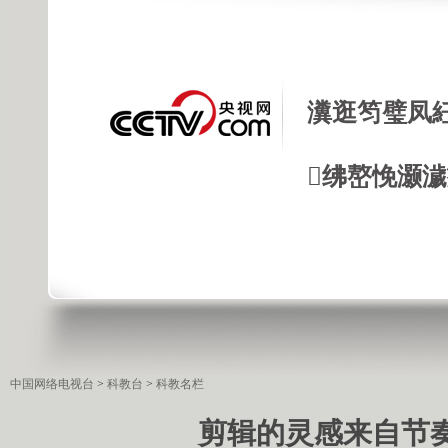
瀵逛笉璧凤
绋嶅悗灏
中国网络电视台
>
科教台
>
科教名栏
剪辑的灵感来自节