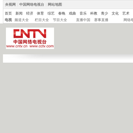
央视网
|
中国网络电视台
|
网站地图
首页
新闻
经济
体育
综艺
春晚
戏曲
音乐
科教
青少
文化
艺术
电视
频道大全
栏目大全
节目大全
直播中国
赛事直播
网络