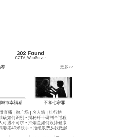
302 Found
CCTV_WebServer
推荐
更多>>
国城市幸福感
不孝七宗罪
微直播
|
微广场
|
名人墙
|
排行榜
打蜡该如何识别
• 揭秘歼十研制全过程
贵人可遇不可求
• 抽烟是如何毁掉健康
为病妻搭40米扶手
• 拒绝浪费从我做起