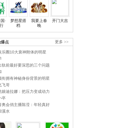
国·
梦想星搭
我要上春
开门大吉
行
档
晚
劲爆点
更多 >>
娱乐圈10大衰神附体的明星
学
出轨前最好要深思的三个问题
和
领衔拥有神秘身份背景的明星
飞飞哥
姑娘迪拉娜：把压力变成动力
小卒
青奥会俏主播陈滢：年轻真好
和溪水