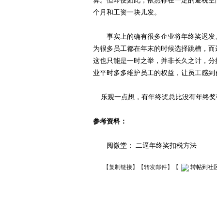
算。但即便如此，依然存在一定的避税空
个月和工资一块儿发。
事实上的确有很多企业将年终奖迟发、
为很多员工都在年末的时候选择跳槽，而
这也只能是一时之举，并非长久之计，分
业平时多多维护员工的权益，让员工感到
乐观一点想，有年终奖总比没有年终奖强
参考资料：
阅微堂： 二逼年终奖扣税方法
【
复制链接
】【
转发邮件
】
【
转帖到社