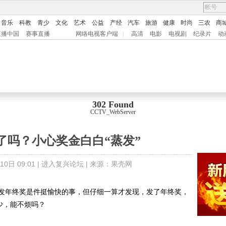
音乐
科教
青少
文化
艺术
公益
产经
汽车
旅游
健康
时尚
三农
商
直播中国
赛事直播
网络电视客户端
|
高清
电影
电视剧
纪录片
动
302 Found
CCTV_WebServer
了吗？小心奖金白白“蒸发”
0日 09:01 |
进入复兴论坛
| 来源：
果壳网
年终奖是件挺愉快的事，但仔细一算才发现，发了年终奖，
少，能不烦吗？