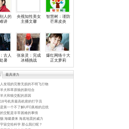
别人的
央视知性美女
智慧树：谨防
难讲
主播文馨
芒果皮炎
：古人
张泉灵：完成
爆红网络十大
处暑
冰桶挑战
正太萝莉
集
最具潜力
人发现的完整无损的不明飞行物
羊犬和草原狼的新结合
羊犬和狼交配的原因
18号机库最高机密的打字员
是第一个不了解UFO真相的总统
的交配是非常困难的事情
惕 海啸袭来 海底地震的威力
宇宙交给科学 那么我们呢？