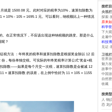
按栏目
就是 1500.08 元。此时对应的税率为10%，速算扣除数为
央视栏
× 10% - 105 = 1695.1 元。可以看到，纳税额比上一种情况
探索·
原来如
科学世
下大观
。在正常情况下，不应该出现这种纳税额的跳变。那是什么
走遍中
现呢？
科技博
见证·
税方法 ：年终奖的税率和速算扣除数是根据奖金除以 12 后
卫视栏
世界游
2 份，每份单独交税。可实际的年终奖税率计算公式“奖金×税
魅力发
算扣除数——如果是每个月交一次税，速算扣除数是会被减 12
故事中
 速算扣除数 的误差，在上例中恰好为 11 × 105 = 1155
中国游
自然密
收藏
按类型
人 物
|
恐 龙
|