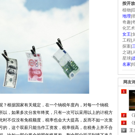
按开放
植物
|
地理
|
奇趣
|
化艺术
女王
|
工程
|
探案
|
之谜
|
星球
|
名家
|
网友
1
？根据国家有关规定，在一个纳税年度内，对每一个纳税
所以，如果多次分发年终奖，只有一次可以采用以上的计税方
《百
2
此时不仅没有免税额度，税率也会大大提高，反而不如一次发
《探
3
亏的，这个双薪只能当作工资发，税率很高，在税务上并不合
王
4