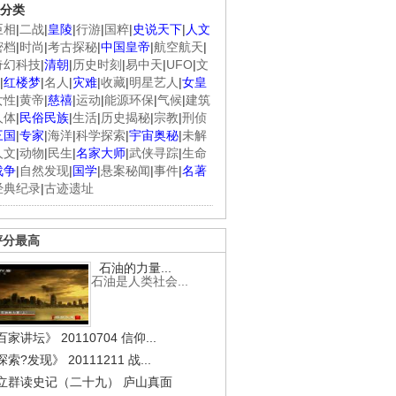
分类
臣相
|
二战
|
皇陵
|
行游
|
国粹
|
史说天下
|
人文
密档
|
时尚
|
考古探秘
|
中国皇帝
|
航空航天
|
奇幻科技
|
清朝
|
历史时刻
|
易中天
|
UFO
|
文
|
红楼梦
|
名人
|
灾难
|
收藏
|
明星艺人
|
女皇
女性
|
黄帝
|
慈禧
|
运动
|
能源环保
|
气候
|
建筑
人体
|
民俗民族
|
生活
|
历史揭秘
|
宗教
|
刑侦
三国
|
专家
|
海洋
|
科学探索
|
宇宙奥秘
|
未解
人文
|
动物
|
民生
|
名家大师
|
武侠寻踪
|
生命
战争
|
自然发现
|
国学
|
悬案秘闻
|
事件
|
名著
经典纪录
|
古迹遗址
评分最高
石油的力量...
石油是人类社会...
家讲坛》 20110704 信仰...
索?发现》 20111211 战...
立群读史记（二十九） 庐山真面