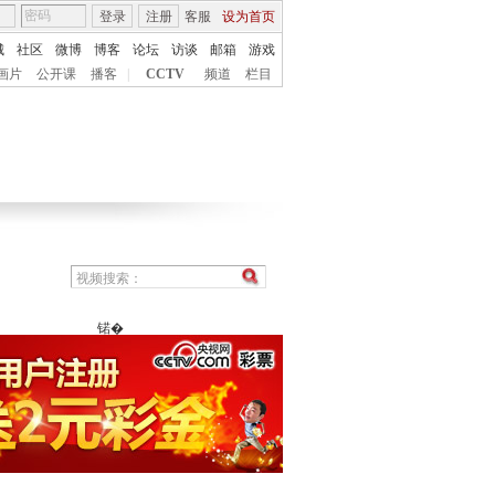
登录
注册
客服
设为首页
城
社区
微博
博客
论坛
访谈
邮箱
游戏
画片
公开课
播客
|
CCTV
频道
栏目
锘�