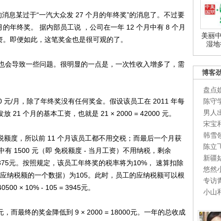
消息某过于“一汽大众发 27 个月的年终奖”的消息了。不过要
的年终奖。 据内部员工说 ，公司在一年 12 个月中有 8 个月
美丽中
工资。即便如此，这笔奖金也是很可观的了。
湿地
会导致一些问题。很明显的一点是，一次性收入增多了，需
博客
盘点
元/月，除了年终奖没有任何奖金。假设该员工在 2011 年每
陈守
男人
21 个月的基本工资，也就是 21 × 2000 = 42000 元。
宋宝
韩雪
税额度，所以前 11 个月该员工都不用交税；而最后一个月获
陈立
 1500 元（即 免税额度 - 当月工资）不用纳税，剩余
新疆
3375元。按照规定，该员工年终奖的税率将为10%， 速算扣除
悠然
应纳税额的一个数据）为105。此时，员工的应纳税额可以根
专访
 × 10% - 105 = 3945元。
小山
最终的奖金降低到 9 × 2000 = 18000元。一年的总收成