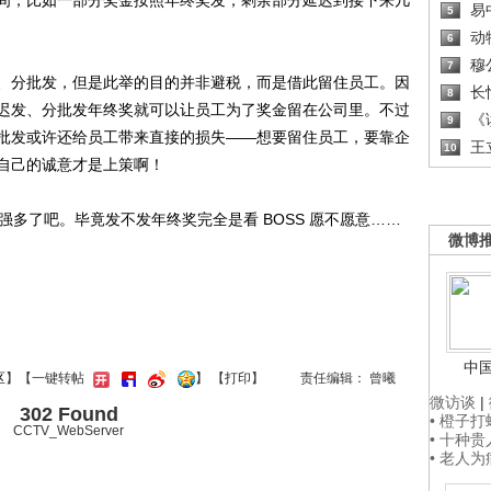
间，比如一部分奖金按照年终奖发，剩余部分延迟到接下来几
易
5
动
6
穆
7
分批发，但是此举的目的并非避税，而是借此留住员工。因
长
8
迟发、分批发年终奖就可以让员工为了奖金留在公司里。不过
《读
9
批发或许还给员工带来直接的损失——想要留住员工，要靠企
王
10
自己的诚意才是上策啊！
多了吧。毕竟发不发年终奖完全是看 BOSS 愿不愿意……
微博
中
区
】【一键转帖
】
【
打印
】
责任编辑： 曾曦
微访谈
|
302 Found
• 橙子
CCTV_WebServer
• 十种
• 老人