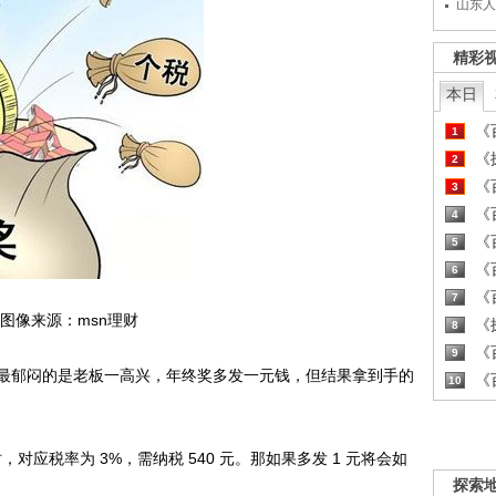
山东人
精彩
本日
《百
1
《探
2
《百
3
《百
4
《百
5
《百
6
《百
7
图像来源：msn理财
《探
8
《百
9
郁闷的是老板一高兴，年终奖多发一元钱，但结果拿到手的
《百
10
对应税率为 3%，需纳税 540 元。那如果多发 1 元将会如
探索