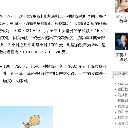
了不少。这一次纳税计算方法和上一种情况就所区别。每个
王宁：
故事
免税额度后，有 500 元的需纳税部分。根据规定，此部分对应的税率
 500 × 3% = 15 元，全年工资部分的纳税额为 15 × 12
有所变化：因为当月工资已经超出了免税额度，所以年终奖全部
到 12 个月之后平均每个月 1500 元；对应的税率为 3%，速
：18000 × 3% - 0 = 540元。
宋英杰
描述
80 = 720 元，比第一种情况少交了 3000 多元！虽然我们
上升，但不算一算还是很难想到会差这么多。一年的收成是一
小故事
，确实让人郁闷。
石油工
德国牧
选择牧
接触到
肯尼迪
狼和犬
提高警
西方把