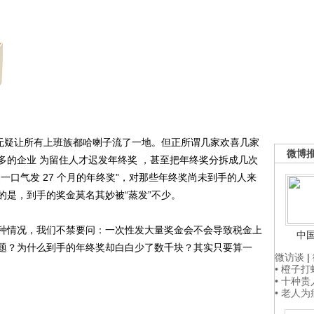
无疑让所有上班族都哈喇子流了一地。但正所谓几家欢喜几家
微博
多的企业 为留住人才迟发年终奖 ，甚至把年终奖分拆成几次
一口气发 27 个月的年终奖”，对那些年终奖尚未到手的人来
的是，到手的奖金莫名其妙被“蒸发”不少。
情况，我们不禁要问：一次性发大量奖金会不会导致税金上
中
题？为什么到手的年终奖却白白少了数千块？其实只要算一
微访谈
|
• 橙子
• 十种
• 老人