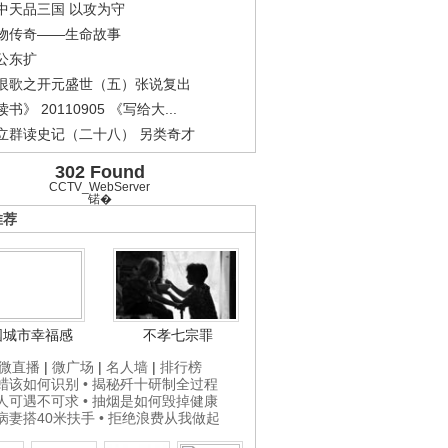
中天品三国 以攻为守
物传奇——生命故事
公东扩
恨歌之开元盛世（五）张说复出
书》 20110905 《写给大...
立群读史记（二十八） 另类奇才
302 Found
CCTV_WebServer
锘�
推荐
国城市幸福感
不孝七宗罪
微直播
|
微广场
|
名人墙
|
排行榜
打蜡该如何识别
• 揭秘歼十研制全过程
贵人可遇不可求
• 抽烟是如何毁掉健康
为病妻搭40米扶手
• 拒绝浪费从我做起