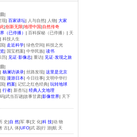
目
|
发现
|
百家讲坛
|
人与自然
|
人物
|
大家
此
|
创新无限
|
地理中国
|
自然传奇
界（已停播）
|
百科探秘（已停播）
|
天
|
科技人生
国
|
走近科学
|
绿色空间
|
科技之光
览
|
国宝档案
|
中华民族
|
读书
亲历
|
见证·影像志
|
重访
|
见证·发现之旅
目
|
|
杨澜访谈录
|
丝路发现
|
这里是北京
现
|
漫游日本
|
今日往事
|
文明中华行
国
|
档案
|
记忆之红色经典
|
玩转地球
|
行者
|
新杏坛
|
经典人文地理
码
|
武当百谜
|
故事甘肃
|
影像世界
|
天下
历 史
|
自 然
|
军 事
|
文 化
|
科 技
|
动 物
考 古
|
人 体
|
UFO
|
武 器
|
行 游
|
航 天