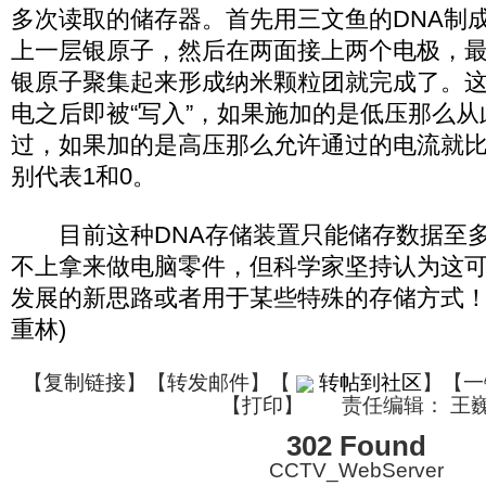
多次读取的储存器。首先用三文鱼的DNA制
上一层银原子，然后在两面接上两个电极，
银原子聚集起来形成纳米颗粒团就完成了。
电之后即被“写入”，如果施加的是低压那么
过，如果加的是高压那么允许通过的电流就
别代表1和0。
目前这种DNA存储装置只能储存数据至多
不上拿来做电脑零件，但科学家坚持认为这
发展的新思路或者用于某些特殊的存储方式！(科学
重林)
【
复制链接
】【
转发邮件
】
【
转帖到社区
】【一
【
打印
】
责任编辑： 王
302 Found
CCTV_WebServer