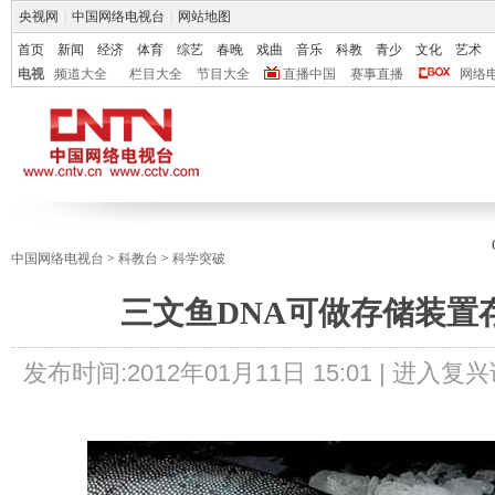
央视网
|
中国网络电视台
|
网站地图
首页
新闻
经济
体育
综艺
春晚
戏曲
音乐
科教
青少
文化
艺术
电视
频道大全
栏目大全
节目大全
直播中国
赛事直播
网络
中国网络电视台
>
科教台
>
科学突破
三文鱼DNA可做存储装置
发布时间:
2012年01月11日 15:01 |
进入复兴