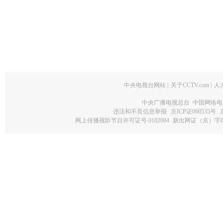
中央电视台网站
|
关于CCTV.com
|
人
中央广播电视总台 中国网络电
违法和不良信息举报
京ICP证060535号
网上传播视听节目许可证号 0102004
新出网证（京）字0