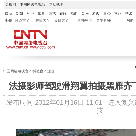
央视网
|
中国网络电视台
|
网站地图
首页
新闻
经济
体育
综艺
春晚
戏曲
音乐
科教
青少
文化
艺术
电视
频道大全
栏目大全
节目大全
直播中国
赛事直播
网络
中国网络电视台
>
科教台
>
迁徙
法摄影师驾驶滑翔翼拍摄黑雁齐飞
发布时间:
2012年01月16日 11:01 |
进入复兴
技