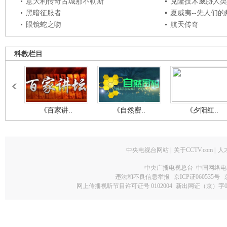
意大利传奇古城那不勒斯
克隆技术威胁人类
黑暗征服者
夏威夷--先人们
眼镜蛇之吻
航天传奇
科教栏目
《百家讲..
《自然密..
《夕阳红..
中央电视台网站
|
关于CCTV.com
|
人
中央广播电视总台 中国网络电
违法和不良信息举报
京ICP证060535号
网上传播视听节目许可证号 0102004
新出网证（京）字0