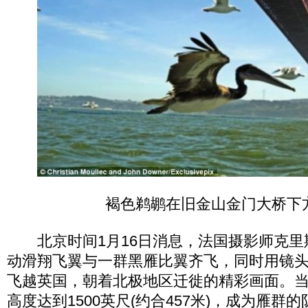
褐色鹈鹕在旧金山金门大桥下
北京时间1月16日消息，法国摄影师克里
动滑翔飞翼与一群黑雁比翼齐飞，同时用镜
飞越英国，朝着北极地区迁徙的精彩画面。
高度达到1500英尺(约合457米)，成为雁群的