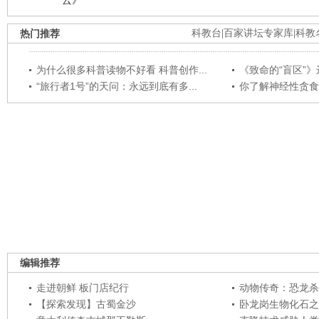
热门推荐
科教台
|
百家讲坛专家库
|
科教
为什么很多科普读物不好看 科普创作...
《致命的“盲区”》远
“旅行者1号”的天问：永远到底有多...
你了解神经性贪食
编辑推荐
走进朝鲜 板门店纪行
动物传奇：恐龙杀
【探索发现】古蜀金沙
卧龙岗生物化石之