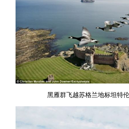
黑雁群飞越苏格兰地标坦特