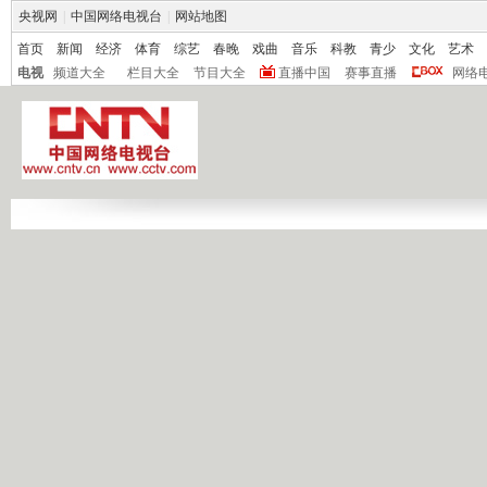
央视网
|
中国网络电视台
|
网站地图
首页
新闻
经济
体育
综艺
春晚
戏曲
音乐
科教
青少
文化
艺术
电视
频道大全
栏目大全
节目大全
直播中国
赛事直播
网络