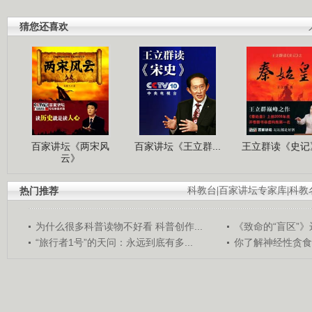
猜您还喜欢
百家讲坛《两宋风
百家讲坛《王立群...
王立群读《史记》
云》
热门推荐
科教台
|
百家讲坛专家库
|
科教
为什么很多科普读物不好看 科普创作...
《致命的“盲区”》远
“旅行者1号”的天问：永远到底有多...
你了解神经性贪食