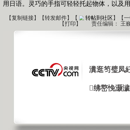
用日语。灵巧的手指可轻轻托起物体，以及
【
复制链接
】【
转发邮件
】
【
转帖到社区
】【一
【
打印
】
责任编辑： 王
瀵逛笉璧凤
绋嶅悗灏