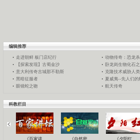
编辑推荐
走进朝鲜 板门店纪行
动物传奇：恐龙杀
【探索发现】古蜀金沙
卧龙岗生物化石之
意大利传奇古城那不勒斯
克隆技术威胁人类
黑暗征服者
夏威夷--先人们
眼镜蛇之吻
航天传奇
科教栏目
《百家讲..
《自然密..
《夕阳红..