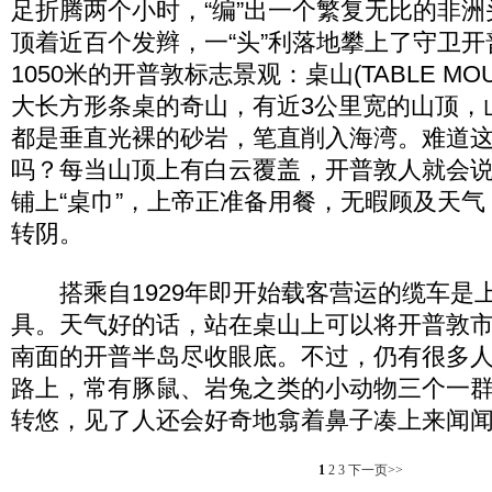
足折腾两个小时，“编”出一个繁复无比的非
顶着近百个发辫，一“头”利落地攀上了守卫
1050米的开普敦标志景观：桌山(TABLE MO
大长方形条桌的奇山，有近3公里宽的山顶，山
都是垂直光裸的砂岩，笔直削入海湾。难道
吗？每当山顶上有白云覆盖，开普敦人就会
铺上“桌巾”，上帝正准备用餐，无暇顾及天
转阴。
搭乘自1929年即开始载客营运的缆车是
具。天气好的话，站在桌山上可以将开普敦
南面的开普半岛尽收眼底。不过，仍有很多
路上，常有豚鼠、岩兔之类的小动物三个一
转悠，见了人还会好奇地翕着鼻子凑上来闻
1
2
3
下一页>>