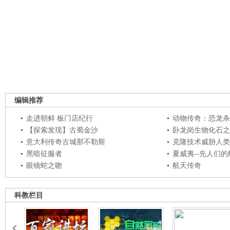
编辑推荐
走进朝鲜 板门店纪行
动物传奇：恐龙杀
【探索发现】古蜀金沙
卧龙岗生物化石之
意大利传奇古城那不勒斯
克隆技术威胁人类
黑暗征服者
夏威夷--先人们
眼镜蛇之吻
航天传奇
科教栏目