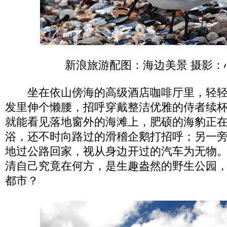
新浪旅游配图：海边美景 摄影：
坐在依山傍海的高级酒店咖啡厅里，轻轻
发里伸个懒腰，招呼穿戴整洁优雅的侍者续
就能看见落地窗外的海滩上，肥硕的海豹正
浴，还不时向路过的滑稽企鹅打招呼；另一
地过公路回家，视从身边开过的汽车为无物
清自己究竟在何方，是生趣盎然的野生公园
都市？