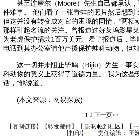
甚至连摩尔（Moore）先生自己都承认，
件难事。“他们看了一张青蛙的照片然后想到
但这并没有转变成对它的困境的同情。”两栖
那样引起名流的关注。曾报道过好莱坞影星莱
为老虎保护捐款1百万美元。看了报道后，毕鸠（
电话到其办公室请他声援保护蛙科动物，但
这一切并未阻止毕鸠（Bijiu）先生；事
科动物的意义上获得了道德力量。“我为这些
话，”他说道。
(本文来源：网易探索)
1
2
下一页>>
【
复制链接
】【
转发邮件
】
【
转帖到社区
】【一
【
打印
】
责任编辑： 王