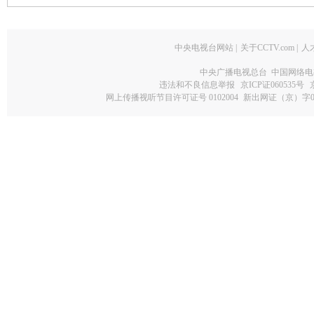
中央电视台网站
|
关于CCTV.com
|
人
中央广播电视总台 中国网络电
违法和不良信息举报
京ICP证060535号
网上传播视听节目许可证号 0102004
新出网证（京）字0