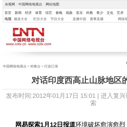
央视网
|
中国网络电视台
|
网站地图
首页
新闻
经济
体育
综艺
春晚
戏曲
音乐
科教
青少
文化
艺术
电视
频道大全
栏目大全
节目大全
直播中国
赛事直播
网络
中国网络电视台
>
科教台
>
行游江湖
对话印度西高止山脉地区
发布时间:
2012年01月17日 15:01 |
进入复兴
索
网易探索1月12日报道
环境破坏愈演愈烈