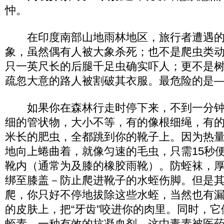
忡。
在印度南部山地雨林地区，旅行者遭遇的
象，虽然偶有人被大象杀死；也不是爬虫类
只一英尺长的后腿千足虫确实吓人；更不是
疏忽大意的路人被割破其衣服。最危险的是
如果你在森林行走时停下来，不到一分钟，
细的管状物，大小不等，有的像根细绳，有的
米长的肥虫，全都跳到你的靴子上。因为热
地向上蜷曲着，就像匀速的毛虫，只需15秒
靴内（通常为及膝的橡胶雨靴）。防蛭袜，
绑至膝盖－防止爬进靴子的水蛭伤脚。但是
爬，你只好不停地拔除这些水蛭，当然也有
的皮肤上，把“牙齿”咬进你的肉里。同时，
蛭素，一种有效的抗凝血剂，这中毒素被医