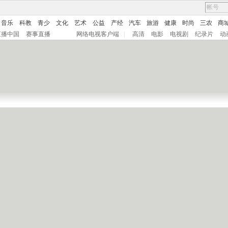
音乐
科教
青少
文化
艺术
公益
产经
汽车
旅游
健康
时尚
三农
商
直播中国
赛事直播
网络电视客户端
|
高清
电影
电视剧
纪录片
动