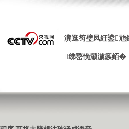
瀵逛笉璧凤紝鍙兘
绋嶅悗灏濊瘯銆�