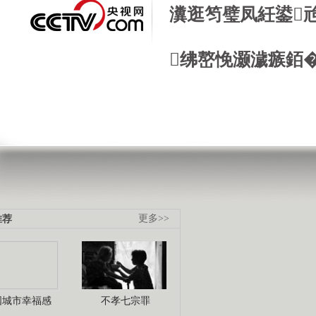
瀵逛笉璧凤紝鍙
绋嶅悗灏濊瘯銆
推荐
更多>>
国城市幸福感
不孝七宗罪