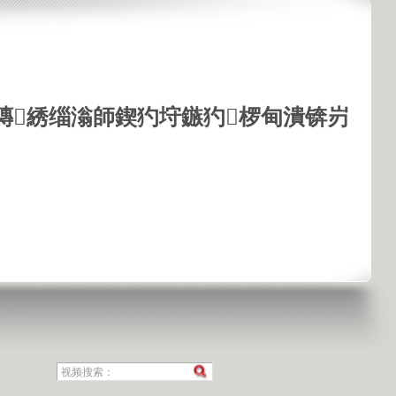
鏄綉缁滃師鍥犳垨鏃犳椤甸潰锛岃