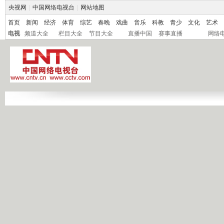
央视网
|
中国网络电视台
|
网站地图
首页
新闻
经济
体育
综艺
春晚
戏曲
音乐
科教
青少
文化
艺术
电视
频道大全
栏目大全
节目大全
直播中国
赛事直播
网络