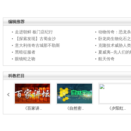
编辑推荐
走进朝鲜 板门店纪行
动物传奇：恐龙杀
【探索发现】古蜀金沙
卧龙岗生物化石之
意大利传奇古城那不勒斯
克隆技术威胁人类
黑暗征服者
夏威夷--先人们
眼镜蛇之吻
航天传奇
科教栏目
《百家讲..
《自然密..
《夕阳红..