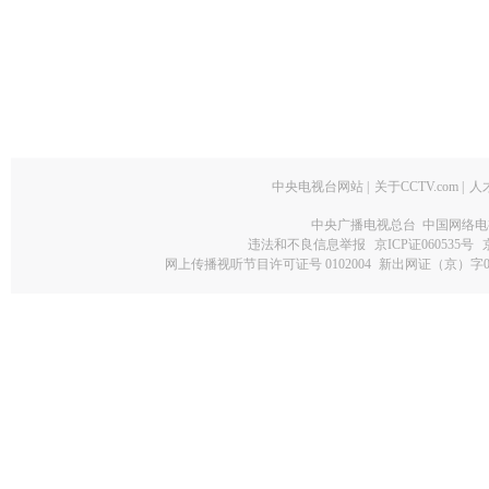
中央电视台网站
|
关于CCTV.com
|
人
中央广播电视总台 中国网络电
违法和不良信息举报
京ICP证060535号
网上传播视听节目许可证号 0102004
新出网证（京）字0