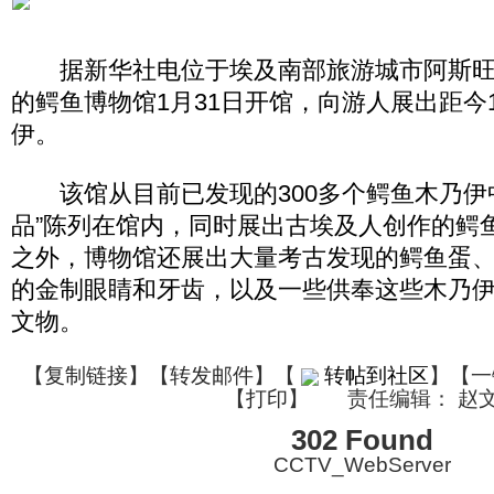
据新华社电位于埃及南部旅游城市阿斯旺
的鳄鱼博物馆1月31日开馆，向游人展出距今1
伊。
该馆从目前已发现的300多个鳄鱼木乃伊中
品”陈列在馆内，同时展出古埃及人创作的鳄
之外，博物馆还展出大量考古发现的鳄鱼蛋
的金制眼睛和牙齿，以及一些供奉这些木乃
文物。
【
复制链接
】【
转发邮件
】
【
转帖到社区
】【一
【
打印
】
责任编辑： 赵
302 Found
CCTV_WebServer