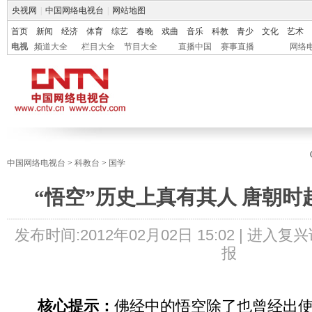
央视网
|
中国网络电视台
|
网站地图
首页
新闻
经济
体育
综艺
春晚
戏曲
音乐
科教
青少
文化
艺术
电视
频道大全
栏目大全
节目大全
直播中国
赛事直播
网络
中国网络电视台
>
科教台
>
国学
“悟空”历史上真有其人 唐朝
发布时间:
2012年02月02日 15:02 |
进入复兴
报
核心提示：
佛经中的悟空除了也曾经出