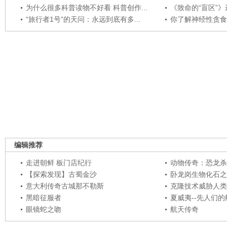
为什么很多科普读物不好看 科普创作...
《致命的“盲区”》远
“旅行者1号”的天问：永远到底有多...
你了解神经性贪食
编辑推荐
走进朝鲜 板门店纪行
动物传奇：恐龙杀
【探索发现】古蜀金沙
卧龙岗生物化石之
意大利传奇古城那不勒斯
克隆技术威胁人类
黑暗征服者
夏威夷--先人们
眼镜蛇之吻
航天传奇