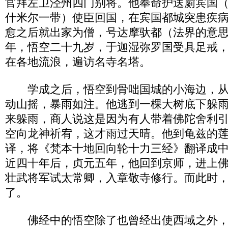
官拜左卫泾州四门别将。他奉命护送罽宾国
什米尔一带）使臣回国，在宾国都城突患疾
愈之后就出家为僧，号达摩驮都（法界的意
年，悟空二十九岁，于迦湿弥罗国受具足戒
在各地流浪，遍访名寺名塔。
学成之后，悟空到骨咄国城的小海边，从
动山摇，暴雨如注。他逃到一棵大树底下躲
来躲雨，商人说这是因为有人带着佛陀舍利
空向龙神祈宥，这才雨过天晴。他到龟兹的
译，将《梵本十地回向轮十力三经》翻译成
近四十年后，贞元五年，他回到京师，进上
壮武将军试太常卿，入章敬寺修行。而此时
了。
佛经中的悟空除了也曾经出使西域之外，