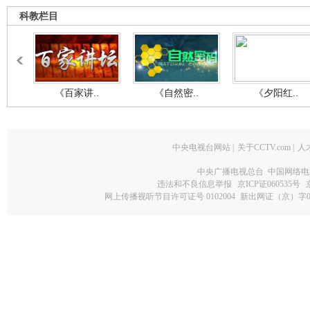
科教栏目
《百家讲..
《自然密..
《夕阳红..
中央电视台网站
|
关于CCTV.com
|
人
中央广播电视总台 中国网络电
违法和不良信息举报
京ICP证060535号
网上传播视听节目许可证号 0102004
新出网证（京）字0