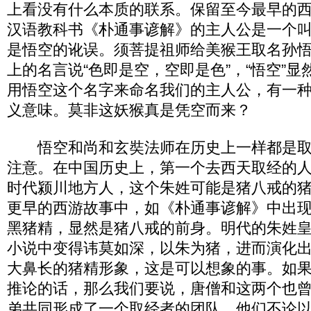
上看没有什么本质的联系。保留至今最早的
汉语教科书《朴通事谚解》的主人公是一个
是悟空的讹误。须菩提祖师给美猴王取名孙
上的名言说“色即是空，空即是色”，“悟空”
用悟空这个名字来命名我们的主人公，有一
义意味。莫非这妖猴真是凭空而来？
悟空和尚和玄奘法师在历史上一样都是取
注意。在中国历史上，第一个去西天取经的
时代颍川地方人，这个朱姓可能是猪八戒的
更早的西游故事中，如《朴通事谚解》中出
黑猪精，显然是猪八戒的前身。明代的朱姓
小说中变得讳莫如深，以朱为猪，进而演化
大鼻长的猪精形象，这是可以想象的事。如
推论的话，那么我们要说，唐僧和这两个也
弟共同形成了一个取经者的团队，他们不论