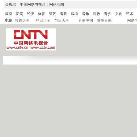
央视网
|
中国网络电视台
|
网站地图
首页
新闻
经济
体育
综艺
春晚
戏曲
音乐
科教
青少
文化
艺术
电视
频道大全
栏目大全
节目大全
直播中国
赛事直播
网络