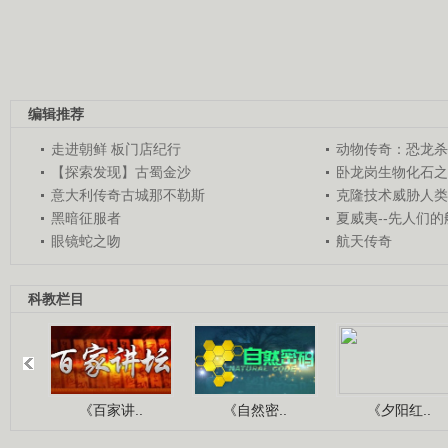
编辑推荐
走进朝鲜 板门店纪行
动物传奇：恐龙杀
【探索发现】古蜀金沙
卧龙岗生物化石之
意大利传奇古城那不勒斯
克隆技术威胁人类
黑暗征服者
夏威夷--先人们
眼镜蛇之吻
航天传奇
科教栏目
《百家讲..
《自然密..
《夕阳红..