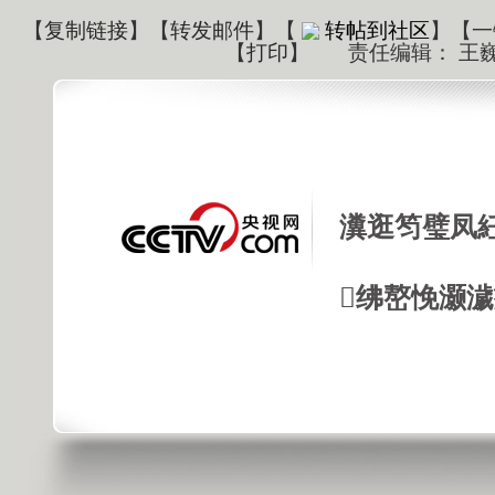
【
复制链接
】【
转发邮件
】
【
转帖到社区
】【一
【
打印
】
责任编辑： 王
瀵逛笉璧凤
绋嶅悗灏